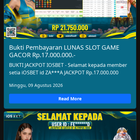
Bukti Pembayaran LUNAS SLOT GAME
GACOR Rp.17.000.000.-
BUKTI JACKPOT IOSBET - Selamat kepada member
setia iOSBET id ZA***A JACKPOT Rp.17.000.000
Minggu, 09 Agustus 2026
Read More