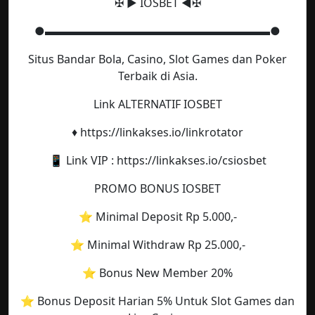
✠ ► IOSBET ◄✠
●▬▬▬▬▬▬▬▬▬▬▬▬▬▬▬▬▬▬▬▬●
Situs Bandar Bola, Casino, Slot Games dan Poker
Terbaik di Asia.
Link ALTERNATIF IOSBET
♦️ https://linkakses.io/linkrotator
📱 Link VIP : https://linkakses.io/csiosbet
PROMO BONUS IOSBET
⭐️ Minimal Deposit Rp 5.000,-
⭐️ Minimal Withdraw Rp 25.000,-
⭐️ Bonus New Member 20%
⭐️ Bonus Deposit Harian 5% Untuk Slot Games dan