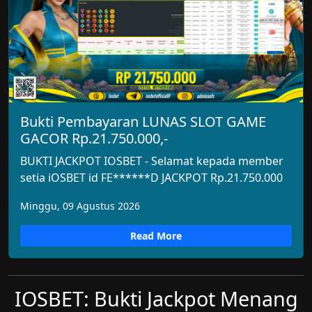
Bukti Pembayaran LUNAS SLOT GAME
GACOR Rp.21.750.000,-
BUKTI JACKPOT IOSBET - Selamat kepada member
setia iOSBET id FE******D JACKPOT Rp.21.750.000
Minggu, 09 Agustus 2026
Read More
IOSBET: Bukti Jackpot Menang