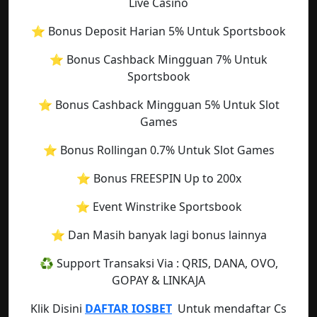
Live Casino
⭐️ Bonus Deposit Harian 5% Untuk Sportsbook
⭐️ Bonus Cashback Mingguan 7% Untuk
Sportsbook
⭐️ Bonus Cashback Mingguan 5% Untuk Slot
Games
⭐️ Bonus Rollingan 0.7% Untuk Slot Games
⭐️ Bonus FREESPIN Up to 200x
⭐️ Event Winstrike Sportsbook
⭐️ Dan Masih banyak lagi bonus lainnya
♻️ Support Transaksi Via : QRIS, DANA, OVO,
GOPAY & LINKAJA
Klik Disini
DAFTAR IOSBET
Untuk mendaftar Cs