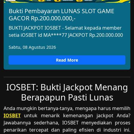
Bukti Pembayaran LUNAS SLOT GAME
GACOR Rp.200.000.000,-
BUKTI JACKPOT IOSBET - Selamat kepada member
setia iOSBET id MA****77 JACKPOT Rp.200.000.000
Sabtu, 08 Agustus 2026
Read More
IOSBET: Bukti Jackpot Menang
Berapapun Pasti Lunas
Anda mungkin bertanya-tanya, mengapa harus memilih
IOSBET
untuk menarik kemenangan jackpot Anda?
Jawabannya sederhana, IOSBET menyediakan proses
penarikan tercepat dan paling efisien di industri ini.