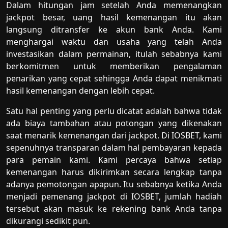
Dalam hitungan jam setelah Anda memenangkan
jackpot besar, uang hasil kemenangan itu akan
langsung ditransfer ke akun bank Anda. Kami
menghargai waktu dan usaha yang telah Anda
investasikan dalam permainan, itulah sebabnya kami
berkomitmen untuk memberikan pengalaman
penarikan yang cepat sehingga Anda dapat menikmati
hasil kemenangan dengan lebih cepat.
Satu hal penting yang perlu dicatat adalah bahwa tidak
ada biaya tambahan atau potongan yang dikenakan
saat menarik kemenangan dari jackpot. Di IOSBET, kami
sepenuhnya transparan dalam hal pembayaran kepada
para pemain kami. Kami percaya bahwa setiap
kemenangan harus dikirimkan secara lengkap tanpa
adanya pemotongan apapun. Itu sebabnya ketika Anda
menjadi pemenang jackpot di IOSBET, jumlah hadiah
tersebut akan masuk ke rekening bank Anda tanpa
dikurangi sedikit pun.