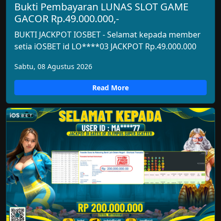
Bukti Pembayaran LUNAS SLOT GAME
GACOR Rp.49.000.000,-
BUKTI JACKPOT IOSBET - Selamat kepada member
setia iOSBET id LO****03 JACKPOT Rp.49.000.000
Sabtu, 08 Agustus 2026
Read More