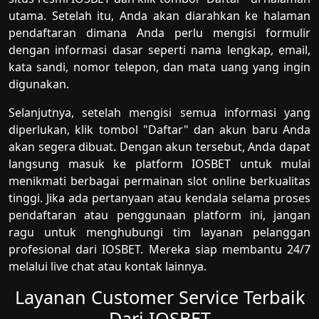
utama. Setelah itu, Anda akan diarahkan ke halaman
pendaftaran dimana Anda perlu mengisi formulir
dengan informasi dasar seperti nama lengkap, email,
kata sandi, nomor telepon, dan mata uang yang ingin
digunakan.
Selanjutnya, setelah mengisi semua informasi yang
diperlukan, klik tombol "Daftar" dan akun baru Anda
akan segera dibuat. Dengan akun tersebut, Anda dapat
langsung masuk ke platform IOSBET untuk mulai
menikmati berbagai permainan slot online berkualitas
tinggi. Jika ada pertanyaan atau kendala selama proses
pendaftaran atau penggunaan platform ini, jangan
ragu untuk menghubungi tim layanan pelanggan
profesional dari IOSBET. Mereka siap membantu 24/7
melalui live chat atau kontak lainnya.
Layanan Customer Service Terbaik
Dari IOSBET