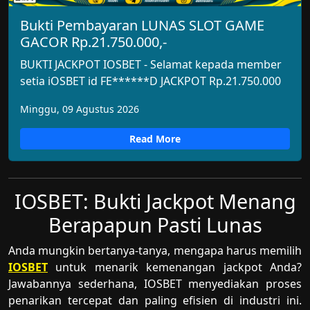
Bukti Pembayaran LUNAS SLOT GAME
GACOR Rp.21.750.000,-
BUKTI JACKPOT IOSBET - Selamat kepada member
setia iOSBET id FE******D JACKPOT Rp.21.750.000
Minggu, 09 Agustus 2026
Read More
IOSBET: Bukti Jackpot Menang
Berapapun Pasti Lunas
Anda mungkin bertanya-tanya, mengapa harus memilih
IOSBET
untuk menarik kemenangan jackpot Anda?
Jawabannya sederhana, IOSBET menyediakan proses
penarikan tercepat dan paling efisien di industri ini.