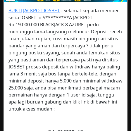
BUKTI JACKPOT IOSBET
- Selamat kepada member
setia IOSBET id S*********A JACKPOT
Rp.19.000.000 BLACKJACK 8 AZURE. perlu
menunggu lama langsung meluncur. Deposit receh
cuan jutaan rupiah, cuss masih bingung cari situs
bandar yang aman dan terpercaya ? tidak perlu
bingung bosku sayang, sudah anda temukan situs
yang pasti aman dan terpercaya pasti nya di situs
IOSBET proses deposit dan withdraw hanya paling
lama 3 menit saja bos tanpa bertele-tele. dengan
minimal deposit hanya 5.000 dan minimal withdraw
25.000 saja. anda bisa menikmati berbagai macam
permainan hanya dengan 1 user id saja. tunggu
apa lagi buruan gabung dan klik link di bawah ini
untuk akses mudah :