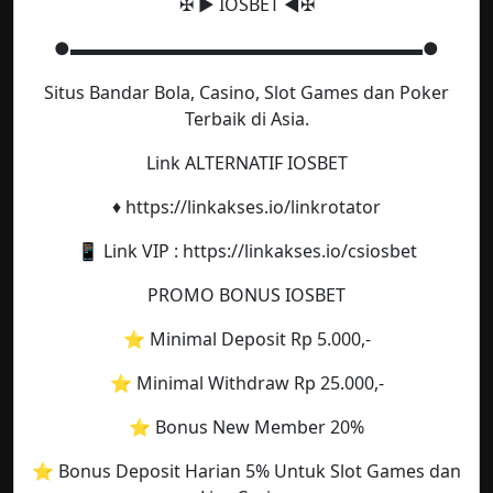
✠ ► IOSBET ◄✠
●▬▬▬▬▬▬▬▬▬▬▬▬▬▬▬▬▬▬▬▬●
Situs Bandar Bola, Casino, Slot Games dan Poker
Terbaik di Asia.
Link ALTERNATIF IOSBET
♦️ https://linkakses.io/linkrotator
📱 Link VIP : https://linkakses.io/csiosbet
PROMO BONUS IOSBET
⭐️ Minimal Deposit Rp 5.000,-
⭐️ Minimal Withdraw Rp 25.000,-
⭐️ Bonus New Member 20%
⭐️ Bonus Deposit Harian 5% Untuk Slot Games dan