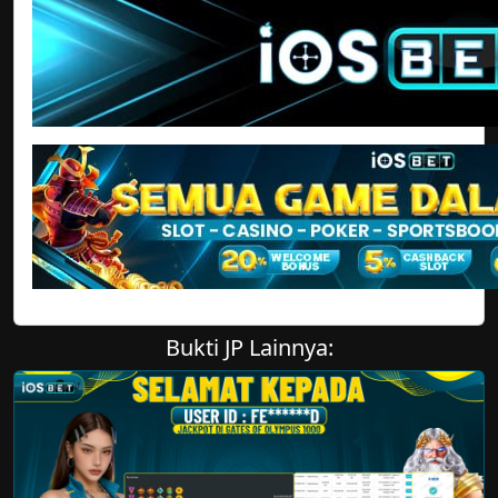
Bukti JP Lainnya: