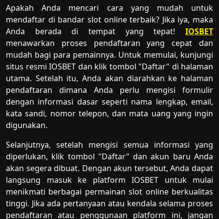
Apakah Anda mencari cara yang mudah untuk
mendaftar di bandar slot online terbaik? Jika iya, maka
Anda berada di tempat yang tepat!
IOSBET
menawarkan proses pendaftaran yang cepat dan
mudah bagi para pemainnya. Untuk memulai, kunjungi
situs resmi IOSBET dan klik tombol "Daftar" di halaman
utama. Setelah itu, Anda akan diarahkan ke halaman
pendaftaran dimana Anda perlu mengisi formulir
dengan informasi dasar seperti nama lengkap, email,
kata sandi, nomor telepon, dan mata uang yang ingin
digunakan.
Selanjutnya, setelah mengisi semua informasi yang
diperlukan, klik tombol "Daftar" dan akun baru Anda
akan segera dibuat. Dengan akun tersebut, Anda dapat
langsung masuk ke platform IOSBET untuk mulai
menikmati berbagai permainan slot online berkualitas
tinggi. Jika ada pertanyaan atau kendala selama proses
pendaftaran atau penggunaan platform ini, jangan