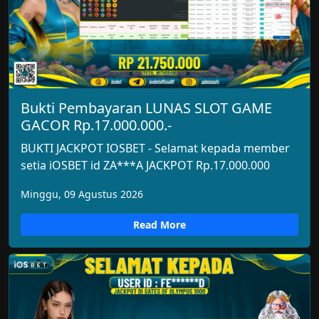
Bukti Pembayaran LUNAS SLOT GAME
GACOR Rp.17.000.000.-
BUKTI JACKPOT IOSBET - Selamat kepada member
setia iOSBET id ZA***A JACKPOT Rp.17.000.000
Minggu, 09 Agustus 2026
Read More