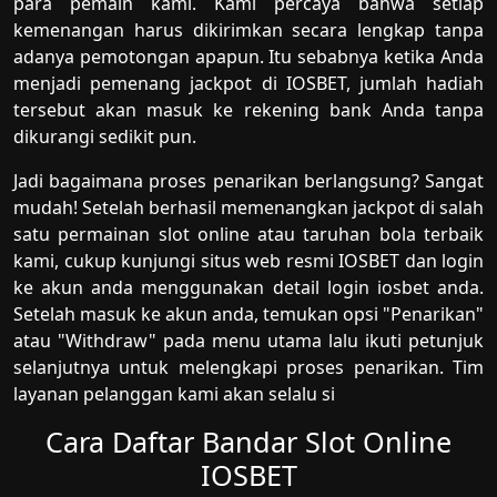
para pemain kami. Kami percaya bahwa setiap
kemenangan harus dikirimkan secara lengkap tanpa
adanya pemotongan apapun. Itu sebabnya ketika Anda
menjadi pemenang jackpot di IOSBET, jumlah hadiah
tersebut akan masuk ke rekening bank Anda tanpa
dikurangi sedikit pun.
Jadi bagaimana proses penarikan berlangsung? Sangat
mudah! Setelah berhasil memenangkan jackpot di salah
satu permainan slot online atau taruhan bola terbaik
kami, cukup kunjungi situs web resmi IOSBET dan login
ke akun anda menggunakan detail login iosbet anda.
Setelah masuk ke akun anda, temukan opsi "Penarikan"
atau "Withdraw" pada menu utama lalu ikuti petunjuk
selanjutnya untuk melengkapi proses penarikan. Tim
layanan pelanggan kami akan selalu si
Cara Daftar Bandar Slot Online
IOSBET