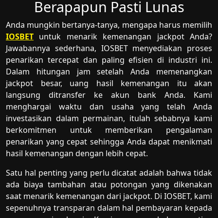
Berapapun Pasti Lunas
Anda mungkin bertanya-tanya, mengapa harus memilih
IOSBET
untuk menarik kemenangan jackpot Anda?
Jawabannya sederhana, IOSBET menyediakan proses
penarikan tercepat dan paling efisien di industri ini.
Dalam hitungan jam setelah Anda memenangkan
jackpot besar, uang hasil kemenangan itu akan
langsung ditransfer ke akun bank Anda. Kami
menghargai waktu dan usaha yang telah Anda
investasikan dalam permainan, itulah sebabnya kami
berkomitmen untuk memberikan pengalaman
penarikan yang cepat sehingga Anda dapat menikmati
hasil kemenangan dengan lebih cepat.
Satu hal penting yang perlu dicatat adalah bahwa tidak
ada biaya tambahan atau potongan yang dikenakan
saat menarik kemenangan dari jackpot. Di IOSBET, kami
sepenuhnya transparan dalam hal pembayaran kepada