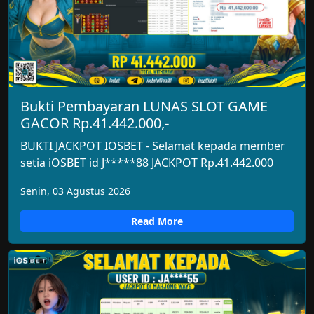
Bukti Pembayaran LUNAS SLOT GAME
GACOR Rp.41.442.000,-
BUKTI JACKPOT IOSBET - Selamat kepada member
setia iOSBET id J*****88 JACKPOT Rp.41.442.000
Senin, 03 Agustus 2026
Read More