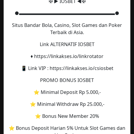
✠ ► IOSBET ◄✠
●▬▬▬▬▬▬▬▬▬▬▬▬▬▬▬▬▬▬▬▬●
Situs Bandar Bola, Casino, Slot Games dan Poker
Terbaik di Asia.
Link ALTERNATIF IOSBET
♦️ https://linkakses.io/linkrotator
📱 Link VIP : https://linkakses.io/csiosbet
PROMO BONUS IOSBET
⭐️ Minimal Deposit Rp 5.000,-
⭐️ Minimal Withdraw Rp 25.000,-
⭐️ Bonus New Member 20%
⭐️ Bonus Deposit Harian 5% Untuk Slot Games dan