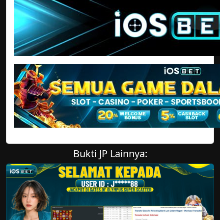
Bukti JP Lainnya: