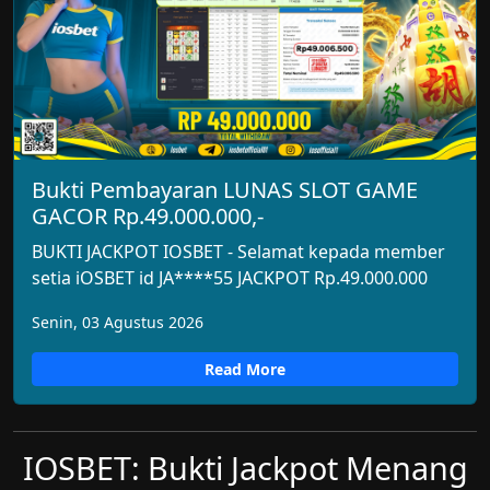
Bukti Pembayaran LUNAS SLOT GAME
GACOR Rp.49.000.000,-
BUKTI JACKPOT IOSBET - Selamat kepada member
setia iOSBET id JA****55 JACKPOT Rp.49.000.000
Senin, 03 Agustus 2026
Read More
IOSBET: Bukti Jackpot Menang