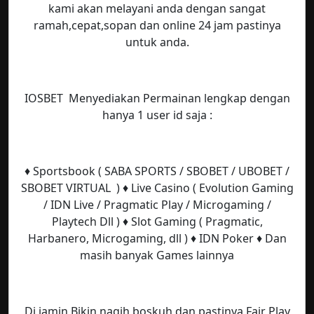
kami akan melayani anda dengan sangat
ramah,cepat,sopan dan online 24 jam pastinya
untuk anda.
IOSBET Menyediakan Permainan lengkap dengan
hanya 1 user id saja :
♦️ Sportsbook ( SABA SPORTS / SBOBET / UBOBET /
SBOBET VIRTUAL ) ♦️ Live Casino ( Evolution Gaming
/ IDN Live / Pragmatic Play / Microgaming /
Playtech Dll ) ♦️ Slot Gaming ( Pragmatic,
Harbanero, Microgaming, dll ) ♦️ IDN Poker ♦️ Dan
masih banyak Games lainnya
Di jamin Bikin nagih boskuh dan pastinya Fair Play