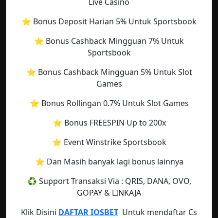
Live Casino
⭐️ Bonus Deposit Harian 5% Untuk Sportsbook
⭐️ Bonus Cashback Mingguan 7% Untuk
Sportsbook
⭐️ Bonus Cashback Mingguan 5% Untuk Slot
Games
⭐️ Bonus Rollingan 0.7% Untuk Slot Games
⭐️ Bonus FREESPIN Up to 200x
⭐️ Event Winstrike Sportsbook
⭐️ Dan Masih banyak lagi bonus lainnya
♻️ Support Transaksi Via : QRIS, DANA, OVO,
GOPAY & LINKAJA
Klik Disini
DAFTAR IOSBET
Untuk mendaftar Cs