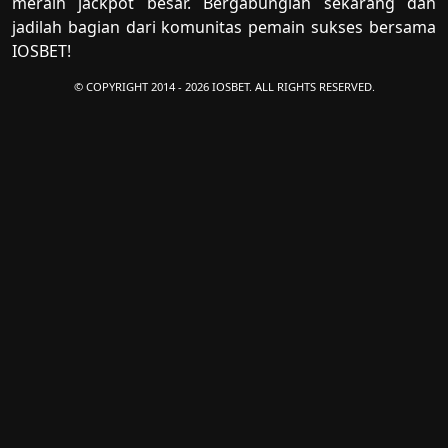
meraih jackpot besar. Bergabunglah sekarang dan
jadilah bagian dari komunitas pemain sukses bersama
IOSBET!
© COPYRIGHT 2014 - 2026 IOSBET. ALL RIGHTS RESERVED.