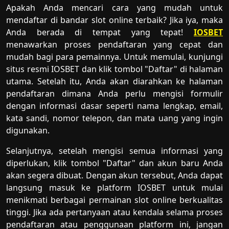
Apakah Anda mencari cara yang mudah untuk
mendaftar di bandar slot online terbaik? Jika iya, maka
Anda berada di tempat yang tepat!
IOSBET
menawarkan proses pendaftaran yang cepat dan
mudah bagi para pemainnya. Untuk memulai, kunjungi
situs resmi IOSBET dan klik tombol "Daftar" di halaman
utama. Setelah itu, Anda akan diarahkan ke halaman
pendaftaran dimana Anda perlu mengisi formulir
dengan informasi dasar seperti nama lengkap, email,
kata sandi, nomor telepon, dan mata uang yang ingin
digunakan.
Selanjutnya, setelah mengisi semua informasi yang
diperlukan, klik tombol "Daftar" dan akun baru Anda
akan segera dibuat. Dengan akun tersebut, Anda dapat
langsung masuk ke platform IOSBET untuk mulai
menikmati berbagai permainan slot online berkualitas
tinggi. Jika ada pertanyaan atau kendala selama proses
pendaftaran atau penggunaan platform ini, jangan