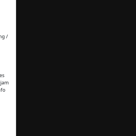
ng /
es
 jam
nfo