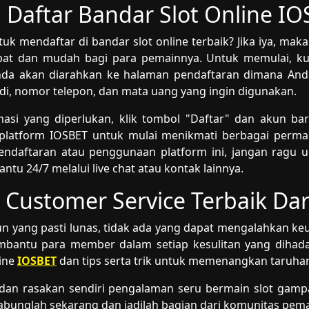
 Daftar Bandar Slot Online I
 mendaftar di bandar slot online terbaik? Jika iya, mak
at dan mudah bagi para pemainnya. Untuk memulai, kunj
Anda akan diarahkan ke halaman pendaftaran dimana And
ndi, nomor telepon, dan mata uang yang ingin digunakan.
rmasi yang diperlukan, klik tombol "Daftar" dan akun b
latform IOSBET untuk mulai menikmati berbagai permainan
endaftaran atau penggunaan platform ini, jangan ragu
tu 24/7 melalui live chat atau kontak lainnya.
 Customer Service Terbaik Dar
n yang pasti lunas, tidak ada yang dapat mengalahkan k
embantu para member dalam setiap kesulitan yang dihadap
line
IOSBET
dan tips serta trik untuk memenangkan taruhan
T dan rasakan sendiri pengalaman seru bermain slot gam
abunglah sekarang dan jadilah bagian dari komunitas pem