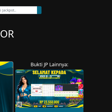
COR
Bukti JP Lainnya: