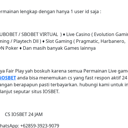
mainan lengkap dengan hanya 1 user id saja :
UBOBET / SBOBET VIRTUAL ) ♦️ Live Casino ( Evolution Gami
ing / Playtech Dll ) ♦️ Slot Gaming ( Pragmatic, Harbanero,
 IDN Poker ♦️ Dan masih banyak Games lainnya
nya Fair Play yah boskuh karena semua Permainan Live gam
iOSBET
anda bisa menemukan cs yang fast respon aktif 24
ngan berapapun pasti terbayarkan. hubungi kami untuk i
 lanjut seputar situs IOSBET.
CS IOSBET 24 JAM
hatsApp: +62859-3923-9079