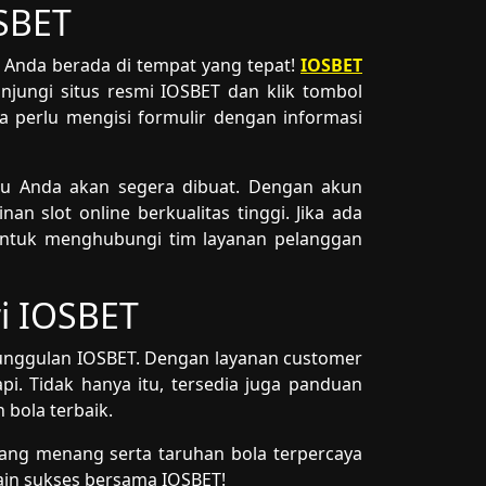
OSBET
a Anda berada di tempat yang tepat!
IOSBET
ungi situs resmi IOSBET dan klik tombol
a perlu mengisi formulir dengan informasi
aru Anda akan segera dibuat. Dengan akun
 slot online berkualitas tinggi. Jika ada
 untuk menghubungi tim layanan pelanggan
i IOSBET
eunggulan IOSBET. Dengan layanan customer
i. Tidak hanya itu, tersedia juga panduan
 bola terbaik.
pang menang serta taruhan bola terpercaya
ain sukses bersama IOSBET!