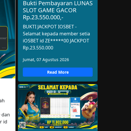
Bukti Pembayaran LUNAS
SLOT GAME GACOR
Rp.23.550.000,-
BUKTI JACKPOT IOSBET -
Selamat kepada member setia
iOSBET id ZE*****00 JACKPOT
Rp.23.550.000
Jumat, 07 Agustus 2026
Read More
dah
0 dan
r id