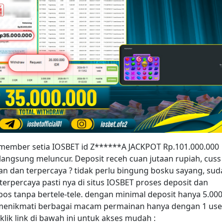
member setia IOSBET id Z******A JACKPOT Rp.101.000.000
ngsung meluncur. Deposit receh cuan jutaan rupiah, cuss
an dan terpercaya ? tidak perlu bingung bosku sayang, su
erpercaya pasti nya di situs IOSBET proses deposit dan
bos tanpa bertele-tele. dengan minimal deposit hanya 5.00
a menikmati berbagai macam permainan hanya dengan 1 use
lik link di bawah ini untuk akses mudah :