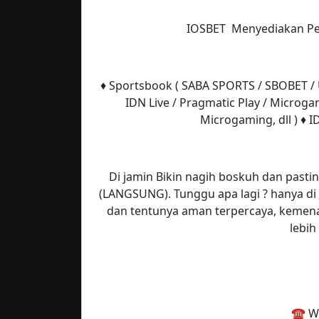
IOSBET Menyediakan Per
♦️ Sportsbook ( SABA SPORTS / SBOBET / 
IDN Live / Pragmatic Play / Microgam
Microgaming, dll ) ♦️
Di jamin Bikin nagih boskuh dan pasti
(LANGSUNG). Tunggu apa lagi ? hanya di
dan tentunya aman terpercaya, kemena
lebih
☎️ W