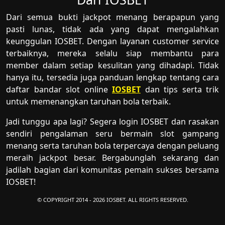
Dari semua bukti jackpot menang berapapun yang
pasti lunas, tidak ada yang dapat mengalahkan
keunggulan IOSBET. Dengan layanan customer service
terbaiknya, mereka selalu siap membantu para
member dalam setiap kesulitan yang dihadapi. Tidak
hanya itu, tersedia juga panduan lengkap tentang cara
daftar bandar slot online
IOSBET
dan tips serta trik
untuk memenangkan taruhan bola terbaik.
Jadi tunggu apa lagi? Segera login IOSBET dan rasakan
sendiri pengalaman seru bermain slot gampang
menang serta taruhan bola terpercaya dengan peluang
meraih jackpot besar. Bergabunglah sekarang dan
jadilah bagian dari komunitas pemain sukses bersama
IOSBET!
© COPYRIGHT 2014 - 2026 IOSBET. ALL RIGHTS RESERVED.