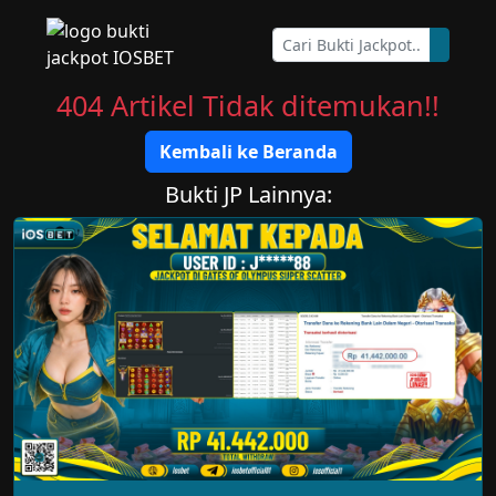
404 Artikel Tidak ditemukan!!
Kembali ke Beranda
Bukti JP Lainnya: