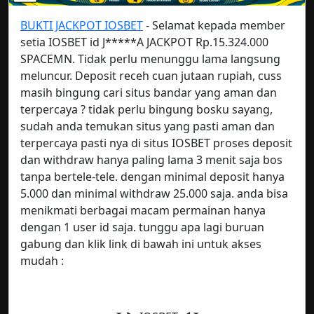
BUKTI JACKPOT IOSBET
- Selamat kepada member
setia IOSBET id J*****A JACKPOT Rp.15.324.000
SPACEMN. Tidak perlu menunggu lama langsung
meluncur. Deposit receh cuan jutaan rupiah, cuss
masih bingung cari situs bandar yang aman dan
terpercaya ? tidak perlu bingung bosku sayang,
sudah anda temukan situs yang pasti aman dan
terpercaya pasti nya di situs IOSBET proses deposit
dan withdraw hanya paling lama 3 menit saja bos
tanpa bertele-tele. dengan minimal deposit hanya
5.000 dan minimal withdraw 25.000 saja. anda bisa
menikmati berbagai macam permainan hanya
dengan 1 user id saja. tunggu apa lagi buruan
gabung dan klik link di bawah ini untuk akses
mudah :