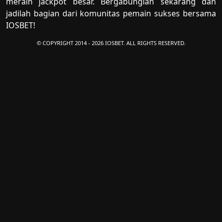
meraih jackpot besar. Bergabunglah sekarang dan
jadilah bagian dari komunitas pemain sukses bersama
IOSBET!
© COPYRIGHT 2014 - 2026 IOSBET. ALL RIGHTS RESERVED.