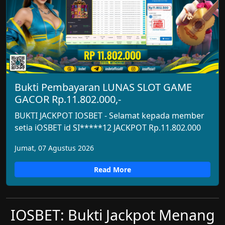
Bukti Pembayaran LUNAS SLOT GAME
GACOR Rp.11.802.000,-
BUKTI JACKPOT IOSBET - Selamat kepada member
setia iOSBET id SI*****12 JACKPOT Rp.11.802.000
Jumat, 07 Agustus 2026
Read More
IOSBET: Bukti Jackpot Menang