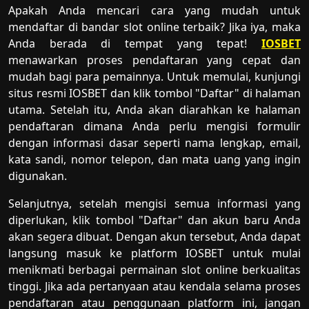
Apakah Anda mencari cara yang mudah untuk
mendaftar di bandar slot online terbaik? Jika iya, maka
Anda berada di tempat yang tepat!
IOSBET
menawarkan proses pendaftaran yang cepat dan
mudah bagi para pemainnya. Untuk memulai, kunjungi
situs resmi IOSBET dan klik tombol "Daftar" di halaman
utama. Setelah itu, Anda akan diarahkan ke halaman
pendaftaran dimana Anda perlu mengisi formulir
dengan informasi dasar seperti nama lengkap, email,
kata sandi, nomor telepon, dan mata uang yang ingin
digunakan.
Selanjutnya, setelah mengisi semua informasi yang
diperlukan, klik tombol "Daftar" dan akun baru Anda
akan segera dibuat. Dengan akun tersebut, Anda dapat
langsung masuk ke platform IOSBET untuk mulai
menikmati berbagai permainan slot online berkualitas
tinggi. Jika ada pertanyaan atau kendala selama proses
pendaftaran atau penggunaan platform ini, jangan