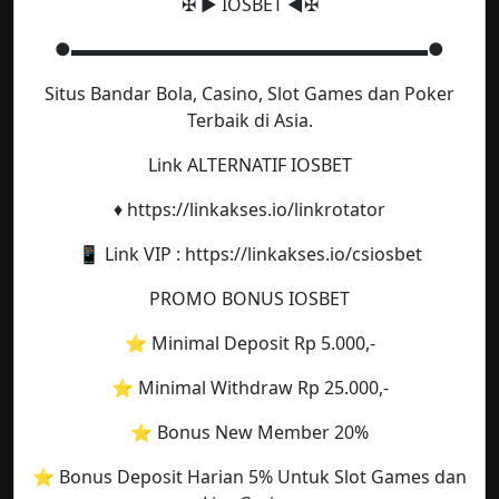
✠ ► IOSBET ◄✠
●▬▬▬▬▬▬▬▬▬▬▬▬▬▬▬▬▬▬▬▬●
Situs Bandar Bola, Casino, Slot Games dan Poker
Terbaik di Asia.
Link ALTERNATIF IOSBET
♦️ https://linkakses.io/linkrotator
📱 Link VIP : https://linkakses.io/csiosbet
PROMO BONUS IOSBET
⭐️ Minimal Deposit Rp 5.000,-
⭐️ Minimal Withdraw Rp 25.000,-
⭐️ Bonus New Member 20%
⭐️ Bonus Deposit Harian 5% Untuk Slot Games dan