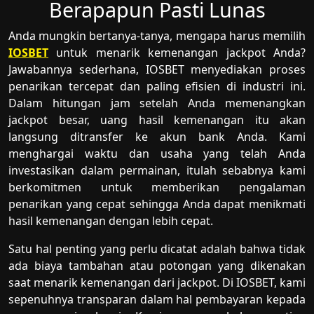
Berapapun Pasti Lunas
Anda mungkin bertanya-tanya, mengapa harus memilih
IOSBET
untuk menarik kemenangan jackpot Anda?
Jawabannya sederhana, IOSBET menyediakan proses
penarikan tercepat dan paling efisien di industri ini.
Dalam hitungan jam setelah Anda memenangkan
jackpot besar, uang hasil kemenangan itu akan
langsung ditransfer ke akun bank Anda. Kami
menghargai waktu dan usaha yang telah Anda
investasikan dalam permainan, itulah sebabnya kami
berkomitmen untuk memberikan pengalaman
penarikan yang cepat sehingga Anda dapat menikmati
hasil kemenangan dengan lebih cepat.
Satu hal penting yang perlu dicatat adalah bahwa tidak
ada biaya tambahan atau potongan yang dikenakan
saat menarik kemenangan dari jackpot. Di IOSBET, kami
sepenuhnya transparan dalam hal pembayaran kepada