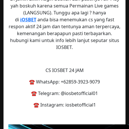
yah boskuh karena semua Permainan Live games
(LANGSUNG). Tunggu apa lagi ? hanya
di
iOSBET
anda bisa menemukan cs yang fast
respon aktif 24 jam dan tentunya aman terpercaya,
kemenangan berapapun pasti terbayarkan.
hubungi kami untuk info lebih lanjut seputar situs
IOSBET.
CS IOSBET 24 JAM
☎️ WhatsApp: +62859-3923-9079
☎️ Telegram: @iosbetofficial01
☎️ Instagram: iosbetofficial1