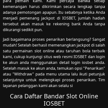
para pemain kami. Kami percaya bahwa setiap
kemenangan harus dikirimkan secara lengkap tanpa
adanya pemotongan apapun. Itu sebabnya ketika Anda
menjadi pemenang jackpot di IOSBET, jumlah hadiah
tersebut akan masuk ke rekening bank Anda tanpa
dikurangi sedikit pun.
Jadi bagaimana proses penarikan berlangsung? Sangat
mudah! Setelah berhasil memenangkan jackpot di salah
satu permainan slot online atau taruhan bola terbaik
kami, cukup kunjungi situs web resmi IOSBET dan login
ke akun anda menggunakan detail login iosbet anda.
Setelah masuk ke akun anda, temukan opsi "Penarikan"
atau "Withdraw" pada menu utama lalu ikuti petunjuk
selanjutnya untuk melengkapi proses penarikan. Tim
layanan pelanggan kami akan selalu si
Cara Daftar Bandar Slot Online
IOSBET