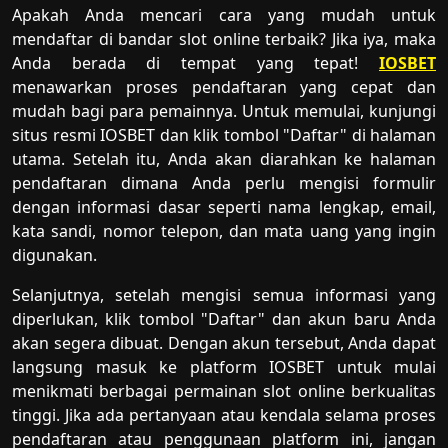
Apakah Anda mencari cara yang mudah untuk
mendaftar di bandar slot online terbaik? Jika iya, maka
Anda berada di tempat yang tepat!
IOSBET
menawarkan proses pendaftaran yang cepat dan
mudah bagi para pemainnya. Untuk memulai, kunjungi
situs resmi IOSBET dan klik tombol "Daftar" di halaman
utama. Setelah itu, Anda akan diarahkan ke halaman
pendaftaran dimana Anda perlu mengisi formulir
dengan informasi dasar seperti nama lengkap, email,
kata sandi, nomor telepon, dan mata uang yang ingin
digunakan.
Selanjutnya, setelah mengisi semua informasi yang
diperlukan, klik tombol "Daftar" dan akun baru Anda
akan segera dibuat. Dengan akun tersebut, Anda dapat
langsung masuk ke platform IOSBET untuk mulai
menikmati berbagai permainan slot online berkualitas
tinggi. Jika ada pertanyaan atau kendala selama proses
pendaftaran atau penggunaan platform ini, jangan