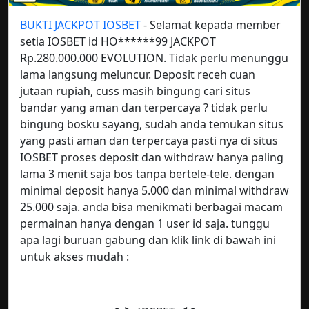
BUKTI JACKPOT IOSBET
- Selamat kepada member
setia IOSBET id HO******99 JACKPOT
Rp.280.000.000 EVOLUTION. Tidak perlu menunggu
lama langsung meluncur. Deposit receh cuan
jutaan rupiah, cuss masih bingung cari situs
bandar yang aman dan terpercaya ? tidak perlu
bingung bosku sayang, sudah anda temukan situs
yang pasti aman dan terpercaya pasti nya di situs
IOSBET proses deposit dan withdraw hanya paling
lama 3 menit saja bos tanpa bertele-tele. dengan
minimal deposit hanya 5.000 dan minimal withdraw
25.000 saja. anda bisa menikmati berbagai macam
permainan hanya dengan 1 user id saja. tunggu
apa lagi buruan gabung dan klik link di bawah ini
untuk akses mudah :