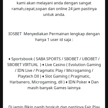
kami akan melayani anda dengan sangat
ramah,cepat,sopan dan online 24 jam pastinya
untuk anda.
IOSBET Menyediakan Permainan lengkap dengan
hanya 1 user id saja :
♦️ Sportsbook ( SABA SPORTS / SBOBET / UBOBET /
SBOBET VIRTUAL ) ♦️ Live Casino ( Evolution Gaming
/ IDN Live / Pragmatic Play / Microgaming /
Playtech Dll ) ♦️ Slot Gaming ( Pragmatic,
Harbanero, Microgaming, dll ) ♦️ IDN Poker ♦️ Dan
masih banyak Games lainnya
Di jamin Bikin nagih boskuh dan pastinya Fair Play