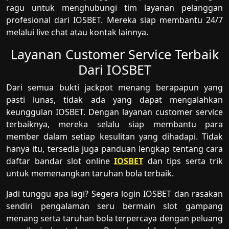
ragu untuk menghubungi tim layanan pelanggan
profesional dari IOSBET. Mereka siap membantu 24/7
melalui live chat atau kontak lainnya.
Layanan Customer Service Terbaik
Dari IOSBET
Dari semua bukti jackpot menang berapapun yang
pasti lunas, tidak ada yang dapat mengalahkan
keunggulan IOSBET. Dengan layanan customer service
terbaiknya, mereka selalu siap membantu para
member dalam setiap kesulitan yang dihadapi. Tidak
hanya itu, tersedia juga panduan lengkap tentang cara
daftar bandar slot online
IOSBET
dan tips serta trik
untuk memenangkan taruhan bola terbaik.
Jadi tunggu apa lagi? Segera login IOSBET dan rasakan
sendiri pengalaman seru bermain slot gampang
menang serta taruhan bola terpercaya dengan peluang