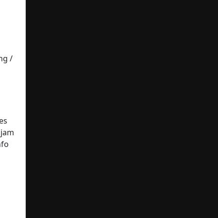
ng /
es
 jam
nfo