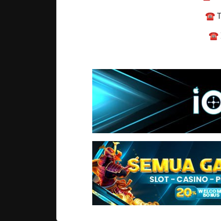
☎️ T
☎️ 