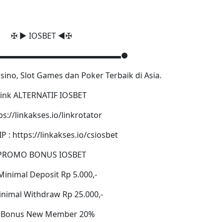
✠ ► IOSBET ◄✠
▬▬▬▬▬▬▬▬▬▬▬▬▬▬▬▬●
asino, Slot Games dan Poker Terbaik di Asia.
Link ALTERNATIF IOSBET
tps://linkakses.io/linkrotator
IP : https://linkakses.io/csiosbet
PROMO BONUS IOSBET
Minimal Deposit Rp 5.000,-
nimal Withdraw Rp 25.000,-
 Bonus New Member 20%