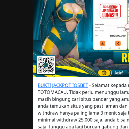
BUKTI JACKPOT IOSBET
- Selamat kepada 
TOTOMACAU. Tidak perlu menunggu lama l
masih bingung cari situs bandar yang am
anda temukan situs yang pasti aman dan t
withdraw hanya paling lama 3 menit saja 
minimal withdraw 25.000 saja. anda bis
saja. tunggu apa lagi buruan gabung dan k