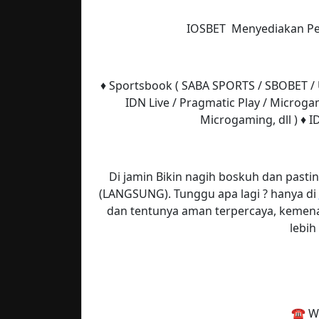
IOSBET Menyediakan Per
♦️ Sportsbook ( SABA SPORTS / SBOBET / 
IDN Live / Pragmatic Play / Microgam
Microgaming, dll ) ♦️
Di jamin Bikin nagih boskuh dan pasti
(LANGSUNG). Tunggu apa lagi ? hanya di
dan tentunya aman terpercaya, kemena
lebih
☎️ W