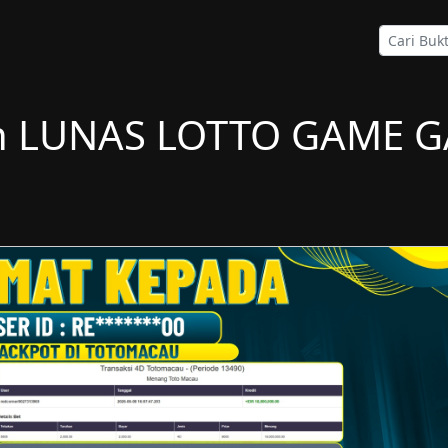
an LUNAS LOTTO GAME 