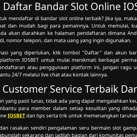
 Daftar Bandar Slot Online I
 mendaftar di bandar slot online terbaik? Jika iya, mak
at dan mudah bagi para pemainnya. Untuk memulai, kunj
Anda akan diarahkan ke halaman pendaftaran dimana And
ndi, nomor telepon, dan mata uang yang ingin digunakan.
rmasi yang diperlukan, klik tombol "Daftar" dan akun b
latform IOSBET untuk mulai menikmati berbagai permainan
endaftaran atau penggunaan platform ini, jangan ragu
tu 24/7 melalui live chat atau kontak lainnya.
 Customer Service Terbaik Dar
n yang pasti lunas, tidak ada yang dapat mengalahkan k
embantu para member dalam setiap kesulitan yang dihadap
line
IOSBET
dan tips serta trik untuk memenangkan taruhan
T dan rasakan sendiri pengalaman seru bermain slot gam
abunglah sekarang dan jadilah bagian dari komunitas pem