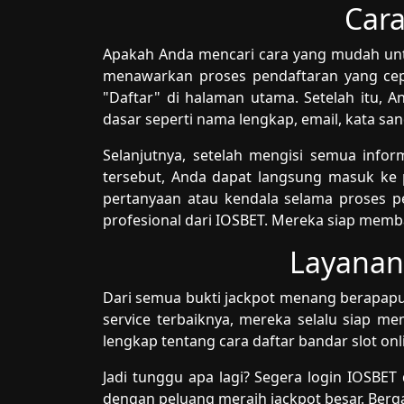
Cara
Apakah Anda mencari cara yang mudah untuk
menawarkan proses pendaftaran yang cep
"Daftar" di halaman utama. Setelah itu, 
dasar seperti nama lengkap, email, kata sa
Selanjutnya, setelah mengisi semua info
tersebut, Anda dapat langsung masuk ke p
pertanyaan atau kendala selama proses p
profesional dari IOSBET. Mereka siap memban
Layanan
Dari semua bukti jackpot menang berapapu
service terbaiknya, mereka selalu siap m
lengkap tentang cara daftar bandar slot on
Jadi tunggu apa lagi? Segera login IOSBE
dengan peluang meraih jackpot besar. Berg