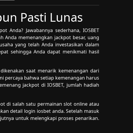
un Pasti Lunas
ot Anda? Jawabannya sederhana, IOSBET
telah Anda memenangkan jackpot besar, uang
usaha yang telah Anda investasikan dalam
pat sehingga Anda dapat menikmati hasil
g dikenakan saat menarik kemenangan dari
ami percaya bahwa setiap kemenangan harus
emenang jackpot di IOSBET, jumlah hadiah
 di salah satu permainan slot online atau
an detail login iosbet anda. Setelah masuk
njutnya untuk melengkapi proses penarikan.