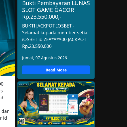
Bukti Pembayaran LUNAS
SLOT GAME GACOR
Rp.23.550.000,-
BUKTI JACKPOT IOSBET -
Selamat kepada member setia
iOSBET id ZE*****00 JACKPOT
Rp.23.550.000
Jumat, 07 Agustus 2026
Read More
00
ss
dah
0 dan
r id