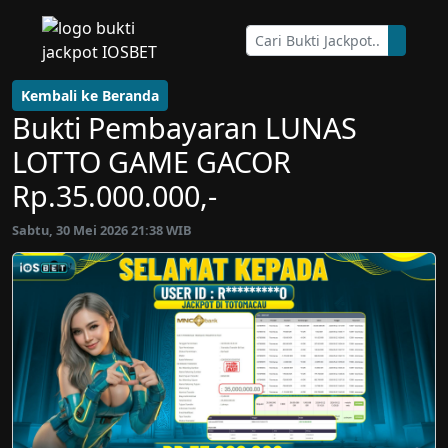
Kembali ke Beranda
Bukti Pembayaran LUNAS
LOTTO GAME GACOR
Rp.35.000.000,-
Sabtu, 30 Mei 2026 21:38 WIB