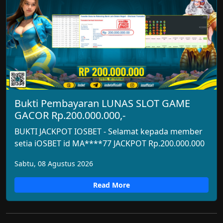
Bukti Pembayaran LUNAS SLOT GAME
GACOR Rp.200.000.000,-
BUKTI JACKPOT IOSBET - Selamat kepada member
setia iOSBET id MA****77 JACKPOT Rp.200.000.000
Sabtu, 08 Agustus 2026
Read More