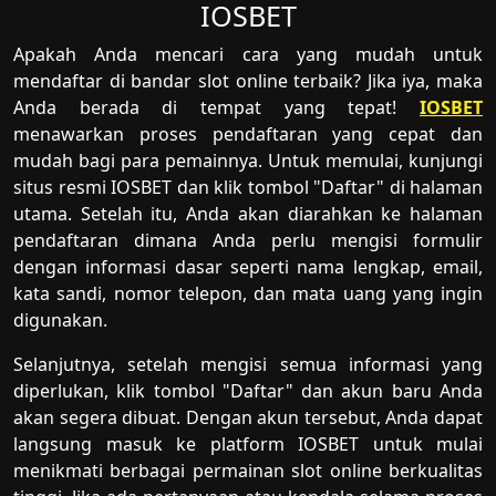
IOSBET
Apakah Anda mencari cara yang mudah untuk
mendaftar di bandar slot online terbaik? Jika iya, maka
Anda berada di tempat yang tepat!
IOSBET
menawarkan proses pendaftaran yang cepat dan
mudah bagi para pemainnya. Untuk memulai, kunjungi
situs resmi IOSBET dan klik tombol "Daftar" di halaman
utama. Setelah itu, Anda akan diarahkan ke halaman
pendaftaran dimana Anda perlu mengisi formulir
dengan informasi dasar seperti nama lengkap, email,
kata sandi, nomor telepon, dan mata uang yang ingin
digunakan.
Selanjutnya, setelah mengisi semua informasi yang
diperlukan, klik tombol "Daftar" dan akun baru Anda
akan segera dibuat. Dengan akun tersebut, Anda dapat
langsung masuk ke platform IOSBET untuk mulai
menikmati berbagai permainan slot online berkualitas