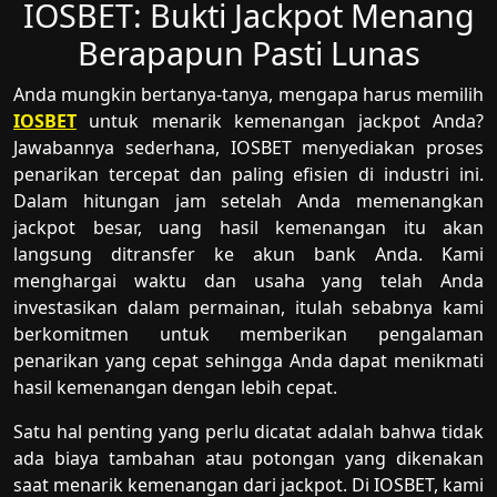
IOSBET: Bukti Jackpot Menang
Berapapun Pasti Lunas
Anda mungkin bertanya-tanya, mengapa harus memilih
IOSBET
untuk menarik kemenangan jackpot Anda?
Jawabannya sederhana, IOSBET menyediakan proses
penarikan tercepat dan paling efisien di industri ini.
Dalam hitungan jam setelah Anda memenangkan
jackpot besar, uang hasil kemenangan itu akan
langsung ditransfer ke akun bank Anda. Kami
menghargai waktu dan usaha yang telah Anda
investasikan dalam permainan, itulah sebabnya kami
berkomitmen untuk memberikan pengalaman
penarikan yang cepat sehingga Anda dapat menikmati
hasil kemenangan dengan lebih cepat.
Satu hal penting yang perlu dicatat adalah bahwa tidak
ada biaya tambahan atau potongan yang dikenakan
saat menarik kemenangan dari jackpot. Di IOSBET, kami