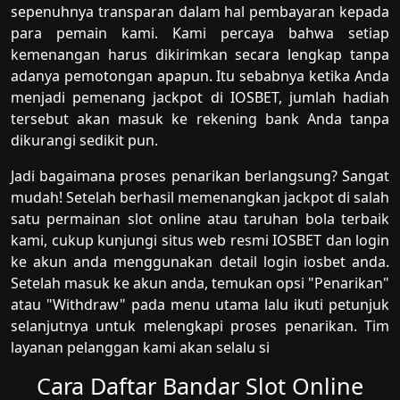
sepenuhnya transparan dalam hal pembayaran kepada
para pemain kami. Kami percaya bahwa setiap
kemenangan harus dikirimkan secara lengkap tanpa
adanya pemotongan apapun. Itu sebabnya ketika Anda
menjadi pemenang jackpot di IOSBET, jumlah hadiah
tersebut akan masuk ke rekening bank Anda tanpa
dikurangi sedikit pun.
Jadi bagaimana proses penarikan berlangsung? Sangat
mudah! Setelah berhasil memenangkan jackpot di salah
satu permainan slot online atau taruhan bola terbaik
kami, cukup kunjungi situs web resmi IOSBET dan login
ke akun anda menggunakan detail login iosbet anda.
Setelah masuk ke akun anda, temukan opsi "Penarikan"
atau "Withdraw" pada menu utama lalu ikuti petunjuk
selanjutnya untuk melengkapi proses penarikan. Tim
layanan pelanggan kami akan selalu si
Cara Daftar Bandar Slot Online