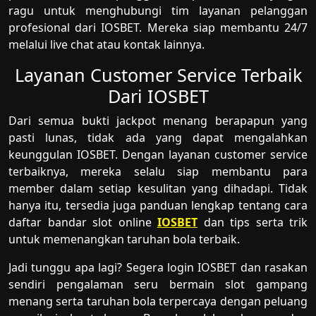
ragu untuk menghubungi tim layanan pelanggan
profesional dari IOSBET. Mereka siap membantu 24/7
melalui live chat atau kontak lainnya.
Layanan Customer Service Terbaik
Dari IOSBET
Dari semua bukti jackpot menang berapapun yang
pasti lunas, tidak ada yang dapat mengalahkan
keunggulan IOSBET. Dengan layanan customer service
terbaiknya, mereka selalu siap membantu para
member dalam setiap kesulitan yang dihadapi. Tidak
hanya itu, tersedia juga panduan lengkap tentang cara
daftar bandar slot online
IOSBET
dan tips serta trik
untuk memenangkan taruhan bola terbaik.
Jadi tunggu apa lagi? Segera login IOSBET dan rasakan
sendiri pengalaman seru bermain slot gampang
menang serta taruhan bola terpercaya dengan peluang