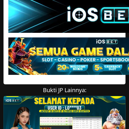
Bukti JP Lainnya: