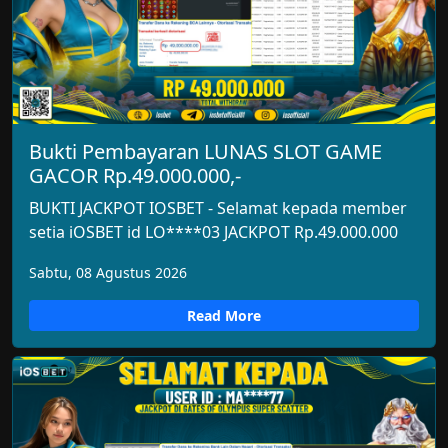
Bukti Pembayaran LUNAS SLOT GAME
GACOR Rp.49.000.000,-
BUKTI JACKPOT IOSBET - Selamat kepada member
setia iOSBET id LO****03 JACKPOT Rp.49.000.000
Sabtu, 08 Agustus 2026
Read More