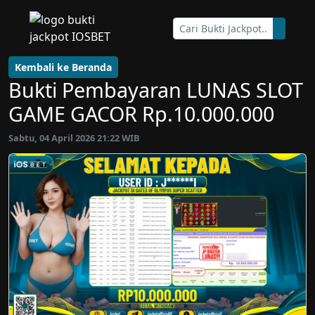
Kembali ke Beranda
Bukti Pembayaran LUNAS SLOT
GAME GACOR Rp.10.000.000
Sabtu, 04 April 2026 21:22 WIB