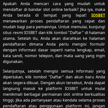
Apakah Anda mencari cara yang mudah untuk
mendaftar di bandar slot online terbaik? Jika iya, maka
Anda berada di tempat yang tepat!
IOSBET
menawarkan proses pendaftaran yang cepat dan
mudah bagi para pemainnya. Untuk memulai, kunjungi
situs resmi IOSBET dan klik tombol "Daftar" di halaman
utama. Setelah itu, Anda akan diarahkan ke halaman
pendaftaran dimana Anda perlu mengisi formulir
dengan informasi dasar seperti nama lengkap, email,
kata sandi, nomor telepon, dan mata uang yang ingin
digunakan.
Selanjutnya, setelah mengisi semua informasi yang
diperlukan, klik tombol "Daftar" dan akun baru Anda
akan segera dibuat. Dengan akun tersebut, Anda dapat
langsung masuk ke platform IOSBET untuk mulai
menikmati berbagai permainan slot online berkualitas
tinggi. Jika ada pertanyaan atau kendala selama proses
pendaftaran atau penggunaan platform ini, jangan