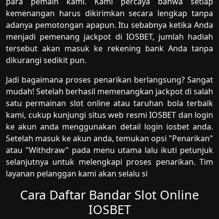
para pemain kami. Kami percaya bahwa setiap
kemenangan harus dikirimkan secara lengkap tanpa
adanya pemotongan apapun. Itu sebabnya ketika Anda
menjadi pemenang jackpot di IOSBET, jumlah hadiah
tersebut akan masuk ke rekening bank Anda tanpa
dikurangi sedikit pun.
Jadi bagaimana proses penarikan berlangsung? Sangat
mudah! Setelah berhasil memenangkan jackpot di salah
satu permainan slot online atau taruhan bola terbaik
kami, cukup kunjungi situs web resmi IOSBET dan login
ke akun anda menggunakan detail login iosbet anda.
Setelah masuk ke akun anda, temukan opsi "Penarikan"
atau "Withdraw" pada menu utama lalu ikuti petunjuk
selanjutnya untuk melengkapi proses penarikan. Tim
layanan pelanggan kami akan selalu si
Cara Daftar Bandar Slot Online
IOSBET