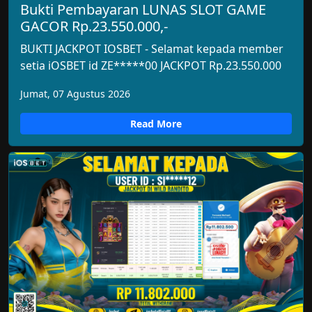
Bukti Pembayaran LUNAS SLOT GAME
GACOR Rp.23.550.000,-
BUKTI JACKPOT IOSBET - Selamat kepada member
setia iOSBET id ZE*****00 JACKPOT Rp.23.550.000
Jumat, 07 Agustus 2026
Read More