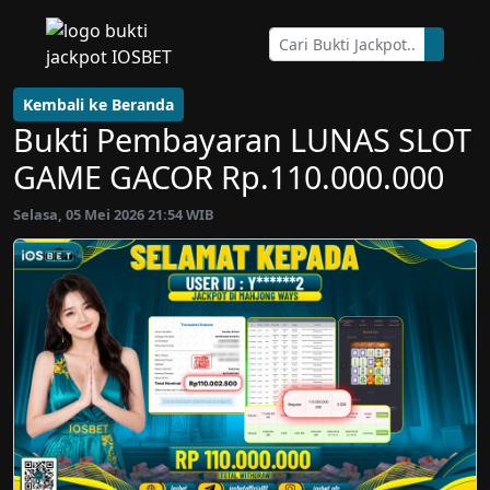
Kembali ke Beranda
Bukti Pembayaran LUNAS SLOT
GAME GACOR Rp.110.000.000
Selasa, 05 Mei 2026 21:54 WIB