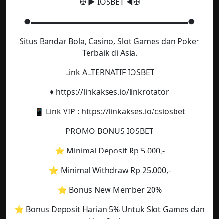
✠ ► IOSBET ◄✠
●▬▬▬▬▬▬▬▬▬▬▬▬▬▬▬▬▬▬▬▬●
Situs Bandar Bola, Casino, Slot Games dan Poker
Terbaik di Asia.
Link ALTERNATIF IOSBET
♦️ https://linkakses.io/linkrotator
📱 Link VIP : https://linkakses.io/csiosbet
PROMO BONUS IOSBET
⭐️ Minimal Deposit Rp 5.000,-
⭐️ Minimal Withdraw Rp 25.000,-
⭐️ Bonus New Member 20%
⭐️ Bonus Deposit Harian 5% Untuk Slot Games dan