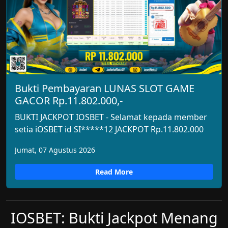
Bukti Pembayaran LUNAS SLOT GAME
GACOR Rp.11.802.000,-
BUKTI JACKPOT IOSBET - Selamat kepada member
setia iOSBET id SI*****12 JACKPOT Rp.11.802.000
Jumat, 07 Agustus 2026
Read More
IOSBET: Bukti Jackpot Menang