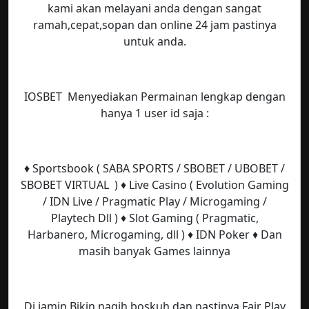
kami akan melayani anda dengan sangat
ramah,cepat,sopan dan online 24 jam pastinya
untuk anda.
IOSBET Menyediakan Permainan lengkap dengan
hanya 1 user id saja :
♦️ Sportsbook ( SABA SPORTS / SBOBET / UBOBET /
SBOBET VIRTUAL ) ♦️ Live Casino ( Evolution Gaming
/ IDN Live / Pragmatic Play / Microgaming /
Playtech Dll ) ♦️ Slot Gaming ( Pragmatic,
Harbanero, Microgaming, dll ) ♦️ IDN Poker ♦️ Dan
masih banyak Games lainnya
Di jamin Bikin nagih boskuh dan pastinya Fair Play