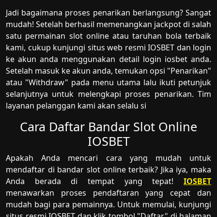
Jadi bagaimana proses penarikan berlangsung? Sangat
mudah! Setelah berhasil memenangkan jackpot di salah
satu permainan slot online atau taruhan bola terbaik
kami, cukup kunjungi situs web resmi IOSBET dan login
ke akun anda menggunakan detail login iosbet anda.
Setelah masuk ke akun anda, temukan opsi "Penarikan"
atau "Withdraw" pada menu utama lalu ikuti petunjuk
selanjutnya untuk melengkapi proses penarikan. Tim
layanan pelanggan kami akan selalu si
Cara Daftar Bandar Slot Online
IOSBET
Apakah Anda mencari cara yang mudah untuk
mendaftar di bandar slot online terbaik? Jika iya, maka
Anda berada di tempat yang tepat!
IOSBET
menawarkan proses pendaftaran yang cepat dan
mudah bagi para pemainnya. Untuk memulai, kunjungi
situs resmi IOSBET dan klik tombol "Daftar" di halaman