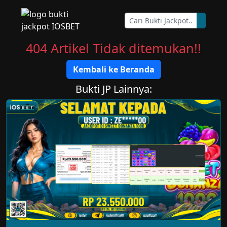
404 Artikel Tidak ditemukan!!
Kembali ke Beranda
Bukti JP Lainnya: