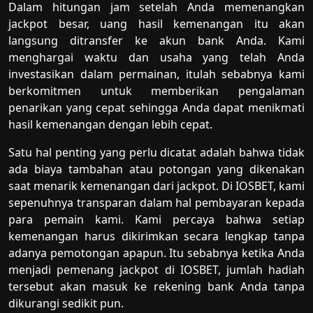
Dalam hitungan jam setelah Anda memenangkan
jackpot besar, uang hasil kemenangan itu akan
langsung ditransfer ke akun bank Anda. Kami
menghargai waktu dan usaha yang telah Anda
investasikan dalam permainan, itulah sebabnya kami
berkomitmen untuk memberikan pengalaman
penarikan yang cepat sehingga Anda dapat menikmati
hasil kemenangan dengan lebih cepat.
Satu hal penting yang perlu dicatat adalah bahwa tidak
ada biaya tambahan atau potongan yang dikenakan
saat menarik kemenangan dari jackpot. Di IOSBET, kami
sepenuhnya transparan dalam hal pembayaran kepada
para pemain kami. Kami percaya bahwa setiap
kemenangan harus dikirimkan secara lengkap tanpa
adanya pemotongan apapun. Itu sebabnya ketika Anda
menjadi pemenang jackpot di IOSBET, jumlah hadiah
tersebut akan masuk ke rekening bank Anda tanpa
dikurangi sedikit pun.