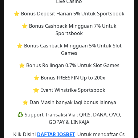
Live Casino
⭐️ Bonus Deposit Harian 5% Untuk Sportsbook
⭐️ Bonus Cashback Mingguan 7% Untuk
Sportsbook
⭐️ Bonus Cashback Mingguan 5% Untuk Slot
Games
⭐️ Bonus Rollingan 0.7% Untuk Slot Games
⭐️ Bonus FREESPIN Up to 200x
⭐️ Event Winstrike Sportsbook
⭐️ Dan Masih banyak lagi bonus lainnya
♻️ Support Transaksi Via : QRIS, DANA, OVO,
GOPAY & LINKAJA
Klik Disini
DAFTAR IOSBET
Untuk mendaftar Cs