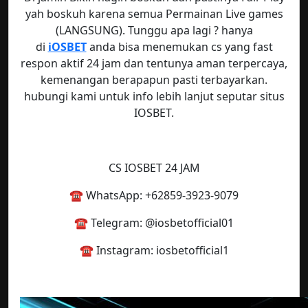
yah boskuh karena semua Permainan Live games
(LANGSUNG). Tunggu apa lagi ? hanya
di
iOSBET
anda bisa menemukan cs yang fast
respon aktif 24 jam dan tentunya aman terpercaya,
kemenangan berapapun pasti terbayarkan.
hubungi kami untuk info lebih lanjut seputar situs
IOSBET.
CS IOSBET 24 JAM
☎️ WhatsApp: +62859-3923-9079
☎️ Telegram: @iosbetofficial01
☎️ Instagram: iosbetofficial1