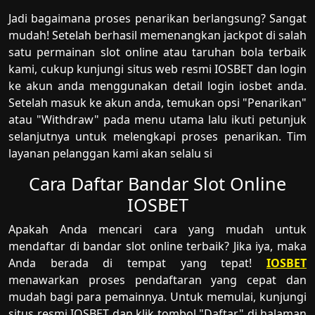
Jadi bagaimana proses penarikan berlangsung? Sangat
mudah! Setelah berhasil memenangkan jackpot di salah
satu permainan slot online atau taruhan bola terbaik
kami, cukup kunjungi situs web resmi IOSBET dan login
ke akun anda menggunakan detail login iosbet anda.
Setelah masuk ke akun anda, temukan opsi "Penarikan"
atau "Withdraw" pada menu utama lalu ikuti petunjuk
selanjutnya untuk melengkapi proses penarikan. Tim
layanan pelanggan kami akan selalu si
Cara Daftar Bandar Slot Online
IOSBET
Apakah Anda mencari cara yang mudah untuk
mendaftar di bandar slot online terbaik? Jika iya, maka
Anda berada di tempat yang tepat!
IOSBET
menawarkan proses pendaftaran yang cepat dan
mudah bagi para pemainnya. Untuk memulai, kunjungi
situs resmi IOSBET dan klik tombol "Daftar" di halaman