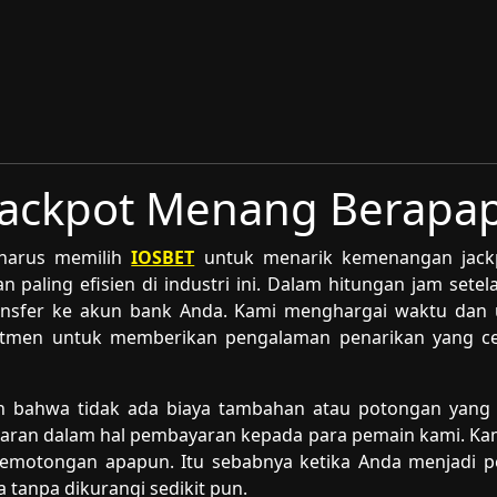
 Jackpot Menang Berapap
 harus memilih
IOSBET
untuk menarik kemenangan jackp
 paling efisien di industri ini. Dalam hitungan jam se
ansfer ke akun bank Anda. Kami menghargai waktu dan 
itmen untuk memberikan pengalaman penarikan yang ce
lah bahwa tidak ada biaya tambahan atau potongan yan
sparan dalam hal pembayaran kepada para pemain kami. K
pemotongan apapun. Itu sebabnya ketika Anda menjadi p
 tanpa dikurangi sedikit pun.