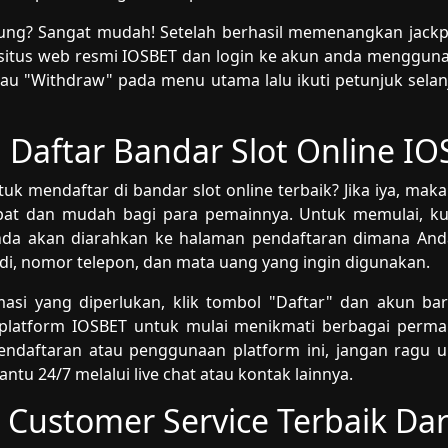
ung? Sangat mudah! Setelah berhasil memenangkan jackpot
 situs web resmi IOSBET dan login ke akun anda menggunak
au "Withdraw" pada menu utama lalu ikuti petunjuk sela
 Daftar Bandar Slot Online I
 mendaftar di bandar slot online terbaik? Jika iya, mak
at dan mudah bagi para pemainnya. Untuk memulai, kunj
Anda akan diarahkan ke halaman pendaftaran dimana And
ndi, nomor telepon, dan mata uang yang ingin digunakan.
rmasi yang diperlukan, klik tombol "Daftar" dan akun b
latform IOSBET untuk mulai menikmati berbagai permainan
endaftaran atau penggunaan platform ini, jangan ragu
tu 24/7 melalui live chat atau kontak lainnya.
 Customer Service Terbaik Dar