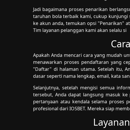
Jadi bagaimana proses penarikan berlangs
taruhan bola terbaik kami, cukup kunjungi
ke akun anda, temukan opsi "Penarikan" at
Tim layanan pelanggan kami akan selalu si
Cara
Apakah Anda mencari cara yang mudah untuk
menawarkan proses pendaftaran yang cep
"Daftar" di halaman utama. Setelah itu, 
dasar seperti nama lengkap, email, kata sa
Selanjutnya, setelah mengisi semua info
tersebut, Anda dapat langsung masuk ke p
pertanyaan atau kendala selama proses p
profesional dari IOSBET. Mereka siap memban
Layanan