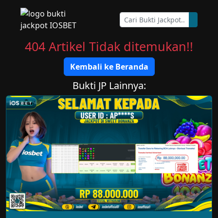
404 Artikel Tidak ditemukan!!
Kembali ke Beranda
Bukti JP Lainnya: