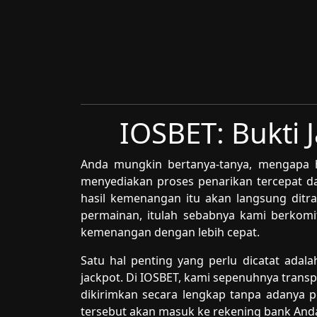
IOSBET: Bukti
Anda mungkin bertanya-tanya, mengapa
menyediakan proses penarikan tercepat dan
hasil kemenangan itu akan langsung ditr
permainan, itulah sebabnya kami berkom
kemenangan dengan lebih cepat.
Satu hal penting yang perlu dicatat ada
jackpot. Di IOSBET, kami sepenuhnya tran
dikirimkan secara lengkap tanpa adanya 
tersebut akan masuk ke rekening bank Anda