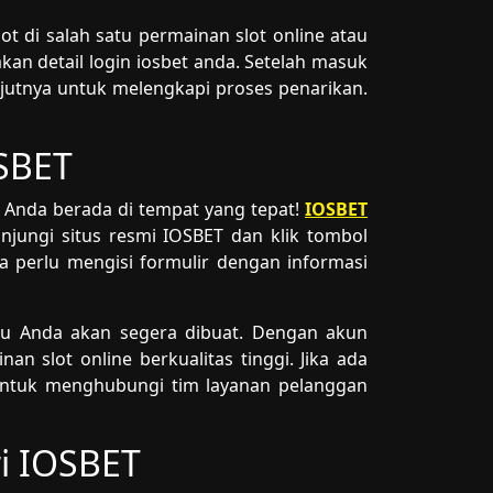
 di salah satu permainan slot online atau
an detail login iosbet anda. Setelah masuk
njutnya untuk melengkapi proses penarikan.
OSBET
a Anda berada di tempat yang tepat!
IOSBET
ungi situs resmi IOSBET dan klik tombol
a perlu mengisi formulir dengan informasi
aru Anda akan segera dibuat. Dengan akun
 slot online berkualitas tinggi. Jika ada
 untuk menghubungi tim layanan pelanggan
i IOSBET