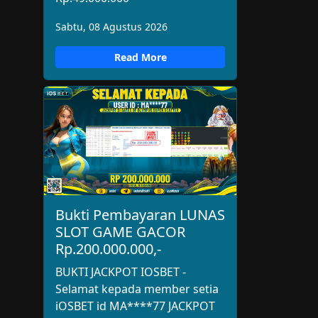
Sabtu, 08 Agustus 2026
Read More
Bukti Pembayaran LUNAS
SLOT GAME GACOR
Rp.200.000.000,-
BUKTI JACKPOT IOSBET -
Selamat kepada member setia
iOSBET id MA****77 JACKPOT