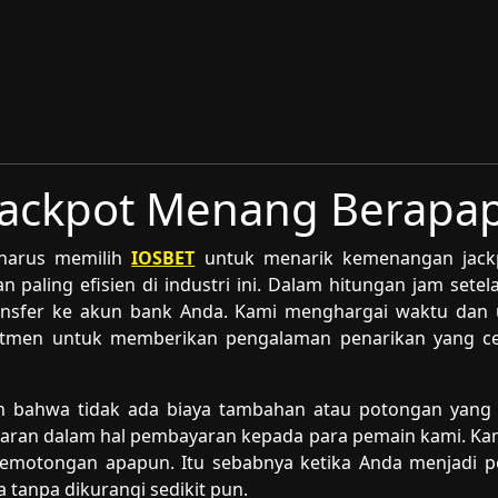
 Jackpot Menang Berapap
 harus memilih
IOSBET
untuk menarik kemenangan jackp
 paling efisien di industri ini. Dalam hitungan jam se
ansfer ke akun bank Anda. Kami menghargai waktu dan 
itmen untuk memberikan pengalaman penarikan yang ce
lah bahwa tidak ada biaya tambahan atau potongan yan
sparan dalam hal pembayaran kepada para pemain kami. K
pemotongan apapun. Itu sebabnya ketika Anda menjadi p
 tanpa dikurangi sedikit pun.