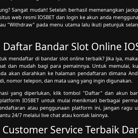
ung? Sangat mudah! Setelah berhasil memenangkan jackpot
 situs web resmi IOSBET dan login ke akun anda menggunak
au "Withdraw" pada menu utama lalu ikuti petunjuk sela
 Daftar Bandar Slot Online I
 mendaftar di bandar slot online terbaik? Jika iya, mak
at dan mudah bagi para pemainnya. Untuk memulai, kunj
Anda akan diarahkan ke halaman pendaftaran dimana And
ndi, nomor telepon, dan mata uang yang ingin digunakan.
rmasi yang diperlukan, klik tombol "Daftar" dan akun b
latform IOSBET untuk mulai menikmati berbagai permainan
endaftaran atau penggunaan platform ini, jangan ragu
tu 24/7 melalui live chat atau kontak lainnya.
 Customer Service Terbaik Dar