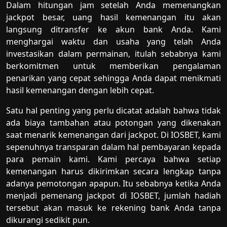
Dalam hitungan jam setelah Anda memenangkan
jackpot besar, uang hasil kemenangan itu akan
langsung ditransfer ke akun bank Anda. Kami
menghargai waktu dan usaha yang telah Anda
investasikan dalam permainan, itulah sebabnya kami
berkomitmen untuk memberikan pengalaman
penarikan yang cepat sehingga Anda dapat menikmati
hasil kemenangan dengan lebih cepat.
Satu hal penting yang perlu dicatat adalah bahwa tidak
ada biaya tambahan atau potongan yang dikenakan
saat menarik kemenangan dari jackpot. Di IOSBET, kami
sepenuhnya transparan dalam hal pembayaran kepada
para pemain kami. Kami percaya bahwa setiap
kemenangan harus dikirimkan secara lengkap tanpa
adanya pemotongan apapun. Itu sebabnya ketika Anda
menjadi pemenang jackpot di IOSBET, jumlah hadiah
tersebut akan masuk ke rekening bank Anda tanpa
dikurangi sedikit pun.