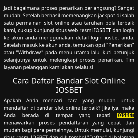
Jadi bagaimana proses penarikan berlangsung? Sangat
mudah! Setelah berhasil memenangkan jackpot di salah
satu permainan slot online atau taruhan bola terbaik
kami, cukup kunjungi situs web resmi IOSBET dan login
ke akun anda menggunakan detail login iosbet anda.
Setelah masuk ke akun anda, temukan opsi "Penarikan"
atau "Withdraw" pada menu utama lalu ikuti petunjuk
selanjutnya untuk melengkapi proses penarikan. Tim
layanan pelanggan kami akan selalu si
Cara Daftar Bandar Slot Online
IOSBET
Apakah Anda mencari cara yang mudah untuk
mendaftar di bandar slot online terbaik? Jika iya, maka
Anda berada di tempat yang tepat!
IOSBET
menawarkan proses pendaftaran yang cepat dan
mudah bagi para pemainnya. Untuk memulai, kunjungi
situs resmi IOSBET dan klik tombol "Daftar" di halaman