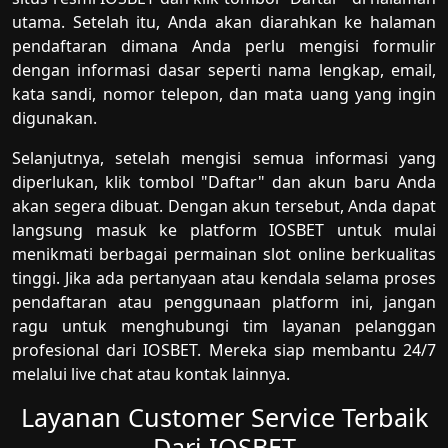
utama. Setelah itu, Anda akan diarahkan ke halaman
pendaftaran dimana Anda perlu mengisi formulir
dengan informasi dasar seperti nama lengkap, email,
kata sandi, nomor telepon, dan mata uang yang ingin
digunakan.
Selanjutnya, setelah mengisi semua informasi yang
diperlukan, klik tombol "Daftar" dan akun baru Anda
akan segera dibuat. Dengan akun tersebut, Anda dapat
langsung masuk ke platform IOSBET untuk mulai
menikmati berbagai permainan slot online berkualitas
tinggi. Jika ada pertanyaan atau kendala selama proses
pendaftaran atau penggunaan platform ini, jangan
ragu untuk menghubungi tim layanan pelanggan
profesional dari IOSBET. Mereka siap membantu 24/7
melalui live chat atau kontak lainnya.
Layanan Customer Service Terbaik
Dari IOSBET