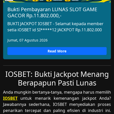
Bukti Pembayaran LUNAS SLOT GAME
GACOR Rp.11.802.000,-
BUKTI JACKPOT IOSBET - Selamat kepada member
setia iOSBET id SI*****12 JACKPOT Rp.11.802.000
Jumat, 07 Agustus 2026
Read More
IOSBET: Bukti Jackpot Menang
Berapapun Pasti Lunas
Anda mungkin bertanya-tanya, mengapa harus memilih
IOSBET
untuk menarik kemenangan jackpot Anda?
Jawabannya sederhana, IOSBET menyediakan proses
penarikan tercepat dan paling efisien di industri ini.