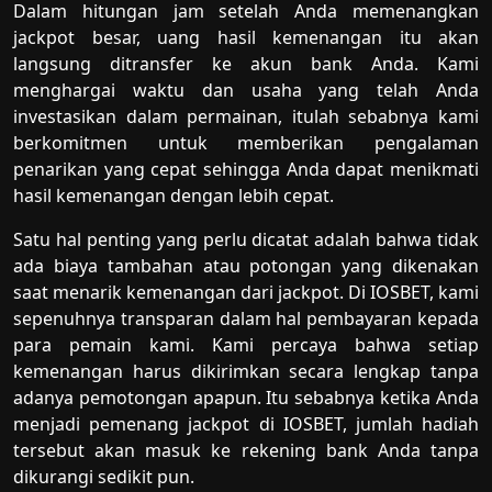
Dalam hitungan jam setelah Anda memenangkan
jackpot besar, uang hasil kemenangan itu akan
langsung ditransfer ke akun bank Anda. Kami
menghargai waktu dan usaha yang telah Anda
investasikan dalam permainan, itulah sebabnya kami
berkomitmen untuk memberikan pengalaman
penarikan yang cepat sehingga Anda dapat menikmati
hasil kemenangan dengan lebih cepat.
Satu hal penting yang perlu dicatat adalah bahwa tidak
ada biaya tambahan atau potongan yang dikenakan
saat menarik kemenangan dari jackpot. Di IOSBET, kami
sepenuhnya transparan dalam hal pembayaran kepada
para pemain kami. Kami percaya bahwa setiap
kemenangan harus dikirimkan secara lengkap tanpa
adanya pemotongan apapun. Itu sebabnya ketika Anda
menjadi pemenang jackpot di IOSBET, jumlah hadiah
tersebut akan masuk ke rekening bank Anda tanpa
dikurangi sedikit pun.