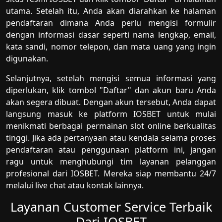
utama. Setelah itu, Anda akan diarahkan ke halaman
pendaftaran dimana Anda perlu mengisi formulir
dengan informasi dasar seperti nama lengkap, email,
kata sandi, nomor telepon, dan mata uang yang ingin
digunakan.
Selanjutnya, setelah mengisi semua informasi yang
diperlukan, klik tombol "Daftar" dan akun baru Anda
akan segera dibuat. Dengan akun tersebut, Anda dapat
langsung masuk ke platform IOSBET untuk mulai
menikmati berbagai permainan slot online berkualitas
tinggi. Jika ada pertanyaan atau kendala selama proses
pendaftaran atau penggunaan platform ini, jangan
ragu untuk menghubungi tim layanan pelanggan
profesional dari IOSBET. Mereka siap membantu 24/7
melalui live chat atau kontak lainnya.
Layanan Customer Service Terbaik
Dari IOSBET