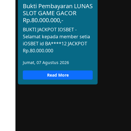
Bukti Pembayaran LUNAS
SLOT GAME GACOR
Rp.80.000.000,-
BUKTI JACKPOT IOSBET -
Selamat kepada member setia
iOSBET id BA****12 JACKPOT
Rp.80.000.000
Jumat, 07 Agustus 2026
Read More