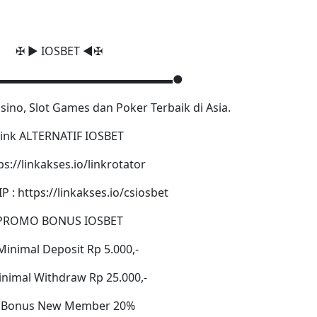
✠ ► IOSBET ◄✠
▬▬▬▬▬▬▬▬▬▬▬▬▬▬▬▬●
asino, Slot Games dan Poker Terbaik di Asia.
Link ALTERNATIF IOSBET
tps://linkakses.io/linkrotator
IP : https://linkakses.io/csiosbet
PROMO BONUS IOSBET
Minimal Deposit Rp 5.000,-
nimal Withdraw Rp 25.000,-
 Bonus New Member 20%