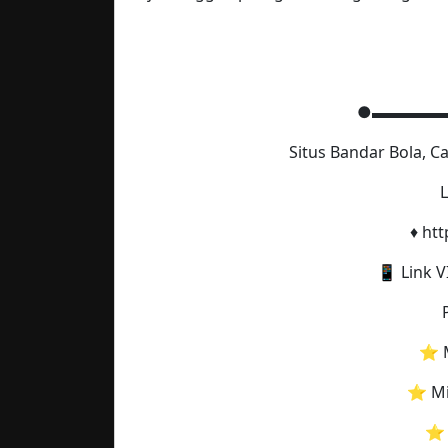
●▬▬▬▬
Situs Bandar Bola, C
♦️ ht
📱 Link V
⭐️ 
⭐️ Mi
⭐️