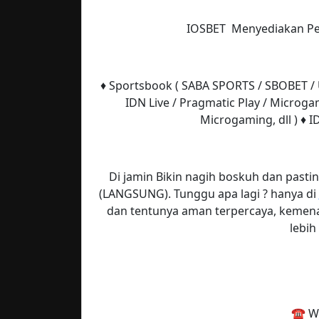
IOSBET Menyediakan Per
♦️ Sportsbook ( SABA SPORTS / SBOBET / 
IDN Live / Pragmatic Play / Microgam
Microgaming, dll ) ♦️
Di jamin Bikin nagih boskuh dan pasti
(LANGSUNG). Tunggu apa lagi ? hanya di
dan tentunya aman terpercaya, kemena
lebih
☎️ W