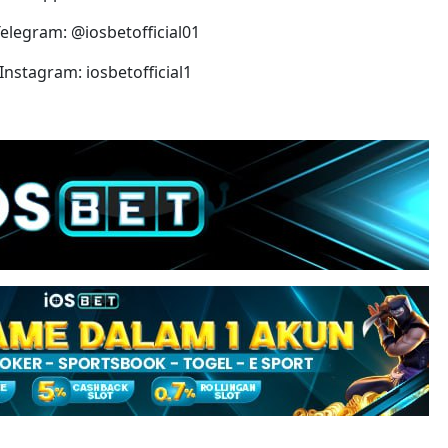
elegram: @iosbetofficial01
Instagram: iosbetofficial1