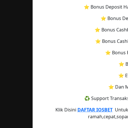
⭐️ Bonus Deposit Ha
⭐️ Bonus De
⭐️ Bonus Cash
⭐️ Bonus Cash
⭐️ Bonus 
⭐️ 
⭐️ E
⭐️ Dan M
♻️ Support Transaks
Klik Disini
DAFTAR IOSBET
Untuk 
ramah,cepat,sopan