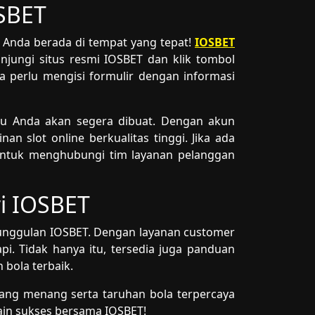
OSBET
a Anda berada di tempat yang tepat!
IOSBET
ungi situs resmi IOSBET dan klik tombol
a perlu mengisi formulir dengan informasi
aru Anda akan segera dibuat. Dengan akun
 slot online berkualitas tinggi. Jika ada
 untuk menghubungi tim layanan pelanggan
i IOSBET
eunggulan IOSBET. Dengan layanan customer
i. Tidak hanya itu, tersedia juga panduan
 bola terbaik.
pang menang serta taruhan bola terpercaya
ain sukses bersama IOSBET!