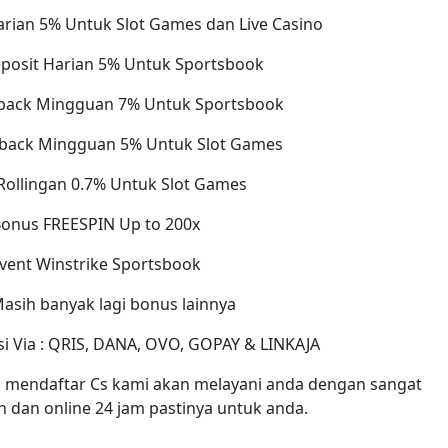
rian 5% Untuk Slot Games dan Live Casino
posit Harian 5% Untuk Sportsbook
back Mingguan 7% Untuk Sportsbook
back Mingguan 5% Untuk Slot Games
Rollingan 0.7% Untuk Slot Games
Bonus FREESPIN Up to 200x
vent Winstrike Sportsbook
asih banyak lagi bonus lainnya
i Via : QRIS, DANA, OVO, GOPAY & LINKAJA
mendaftar Cs kami akan melayani anda dengan sangat
 dan online 24 jam pastinya untuk anda.