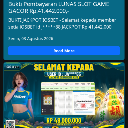
Bukti Pembayaran LUNAS SLOT GAME
GACOR Rp.41.442.000,-
BUKTI JACKPOT IOSBET - Selamat kepada member
setia iOSBET id J*****88 JACKPOT Rp.41.442.000
Senin, 03 Agustus 2026
Read More