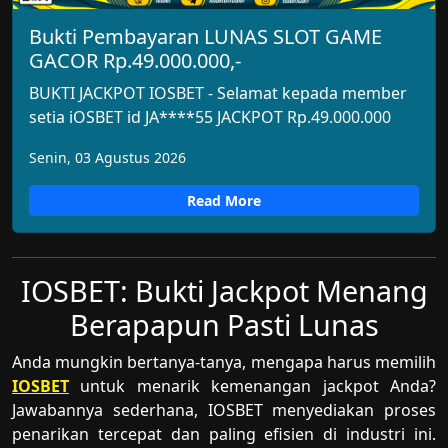
Bukti Pembayaran LUNAS SLOT GAME
GACOR Rp.49.000.000,-
BUKTI JACKPOT IOSBET - Selamat kepada member
setia iOSBET id JA****55 JACKPOT Rp.49.000.000
Senin, 03 Agustus 2026
Read More
IOSBET: Bukti Jackpot Menang
Berapapun Pasti Lunas
Anda mungkin bertanya-tanya, mengapa harus memilih
IOSBET
untuk menarik kemenangan jackpot Anda?
Jawabannya sederhana, IOSBET menyediakan proses
penarikan tercepat dan paling efisien di industri ini.