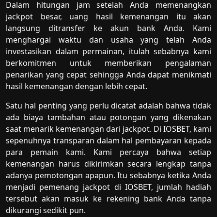
Dalam hitungan jam setelah Anda memenangkan
jackpot besar, uang hasil kemenangan itu akan
langsung ditransfer ke akun bank Anda. Kami
menghargai waktu dan usaha yang telah Anda
investasikan dalam permainan, itulah sebabnya kami
berkomitmen untuk memberikan pengalaman
penarikan yang cepat sehingga Anda dapat menikmati
hasil kemenangan dengan lebih cepat.
Satu hal penting yang perlu dicatat adalah bahwa tidak
ada biaya tambahan atau potongan yang dikenakan
saat menarik kemenangan dari jackpot. Di IOSBET, kami
sepenuhnya transparan dalam hal pembayaran kepada
para pemain kami. Kami percaya bahwa setiap
kemenangan harus dikirimkan secara lengkap tanpa
adanya pemotongan apapun. Itu sebabnya ketika Anda
menjadi pemenang jackpot di IOSBET, jumlah hadiah
tersebut akan masuk ke rekening bank Anda tanpa
dikurangi sedikit pun.