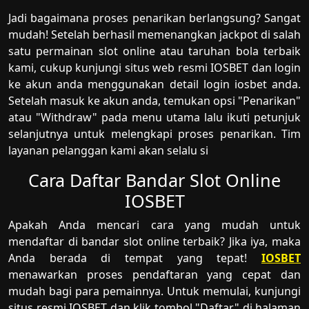
Jadi bagaimana proses penarikan berlangsung? Sangat
mudah! Setelah berhasil memenangkan jackpot di salah
satu permainan slot online atau taruhan bola terbaik
kami, cukup kunjungi situs web resmi IOSBET dan login
ke akun anda menggunakan detail login iosbet anda.
Setelah masuk ke akun anda, temukan opsi "Penarikan"
atau "Withdraw" pada menu utama lalu ikuti petunjuk
selanjutnya untuk melengkapi proses penarikan. Tim
layanan pelanggan kami akan selalu si
Cara Daftar Bandar Slot Online
IOSBET
Apakah Anda mencari cara yang mudah untuk
mendaftar di bandar slot online terbaik? Jika iya, maka
Anda berada di tempat yang tepat!
IOSBET
menawarkan proses pendaftaran yang cepat dan
mudah bagi para pemainnya. Untuk memulai, kunjungi
situs resmi IOSBET dan klik tombol "Daftar" di halaman