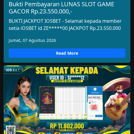
Bukti Pembayaran LUNAS SLOT GAME
GACOR Rp.23.550.000,-
BUKTI JACKPOT IOSBET - Selamat kepada member
setia iOSBET id ZE*****00 JACKPOT Rp.23.550.000
Jumat, 07 Agustus 2026
Read More