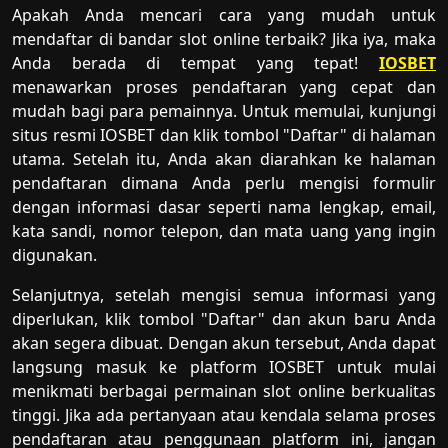
Apakah Anda mencari cara yang mudah untuk
mendaftar di bandar slot online terbaik? Jika iya, maka
Anda berada di tempat yang tepat!
IOSBET
menawarkan proses pendaftaran yang cepat dan
mudah bagi para pemainnya. Untuk memulai, kunjungi
situs resmi IOSBET dan klik tombol "Daftar" di halaman
utama. Setelah itu, Anda akan diarahkan ke halaman
pendaftaran dimana Anda perlu mengisi formulir
dengan informasi dasar seperti nama lengkap, email,
kata sandi, nomor telepon, dan mata uang yang ingin
digunakan.
Selanjutnya, setelah mengisi semua informasi yang
diperlukan, klik tombol "Daftar" dan akun baru Anda
akan segera dibuat. Dengan akun tersebut, Anda dapat
langsung masuk ke platform IOSBET untuk mulai
menikmati berbagai permainan slot online berkualitas
tinggi. Jika ada pertanyaan atau kendala selama proses
pendaftaran atau penggunaan platform ini, jangan