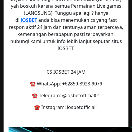
yah boskuh karena semua Permainan Live games
(LANGSUNG). Tunggu apa lagi ? hanya
di
iOSBET
anda bisa menemukan cs yang fast
respon aktif 24 jam dan tentunya aman terpercaya,
kemenangan berapapun pasti terbayarkan.
hubungi kami untuk info lebih lanjut seputar situs
IOSBET.
CS IOSBET 24 JAM
☎️ WhatsApp: +62859-3923-9079
☎️ Telegram: @iosbetofficial01
☎️ Instagram: iosbetofficial1