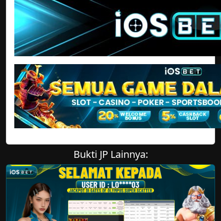
Bukti JP Lainnya: