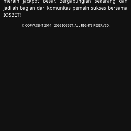
meraih jackpot besar. Bergabunglah sekarang dan
jadilah bagian dari komunitas pemain sukses bersama
IOSBET!
© COPYRIGHT 2014 - 2026 IOSBET. ALL RIGHTS RESERVED.