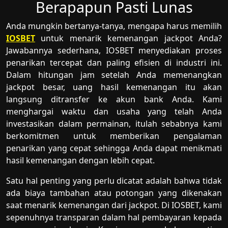
Berapapun Pasti Lunas
Anda mungkin bertanya-tanya, mengapa harus memilih
IOSBET
untuk menarik kemenangan jackpot Anda?
Jawabannya sederhana, IOSBET menyediakan proses
penarikan tercepat dan paling efisien di industri ini.
Dalam hitungan jam setelah Anda memenangkan
jackpot besar, uang hasil kemenangan itu akan
langsung ditransfer ke akun bank Anda. Kami
menghargai waktu dan usaha yang telah Anda
investasikan dalam permainan, itulah sebabnya kami
berkomitmen untuk memberikan pengalaman
penarikan yang cepat sehingga Anda dapat menikmati
hasil kemenangan dengan lebih cepat.
Satu hal penting yang perlu dicatat adalah bahwa tidak
ada biaya tambahan atau potongan yang dikenakan
saat menarik kemenangan dari jackpot. Di IOSBET, kami
sepenuhnya transparan dalam hal pembayaran kepada