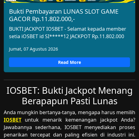
Bukti Pembayaran LUNAS SLOT GAME
GACOR Rp.11.802.000,-
BUKTI JACKPOT IOSBET - Selamat kepada member
setia iOSBET id SI*****12 JACKPOT Rp.11.802.000
Jumat, 07 Agustus 2026
Read More
IOSBET: Bukti Jackpot Menang
Berapapun Pasti Lunas
Anda mungkin bertanya-tanya, mengapa harus memilih
IOSBET
untuk menarik kemenangan jackpot Anda?
Jawabannya sederhana, IOSBET menyediakan proses
penarikan tercepat dan paling efisien di industri ini.