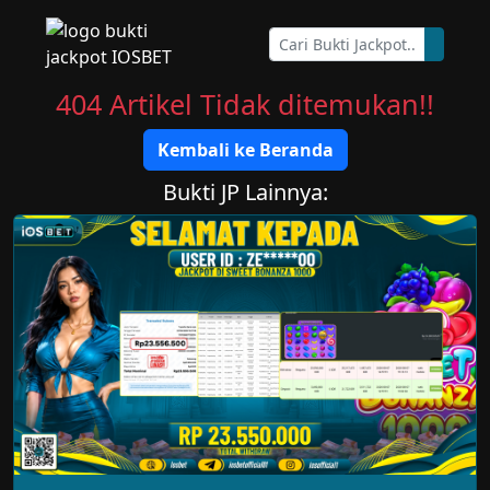
404 Artikel Tidak ditemukan!!
Kembali ke Beranda
Bukti JP Lainnya: