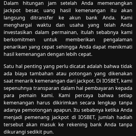
Dalam hitungan jam setelah Anda memenangkan
jackpot besar, uang hasil kemenangan itu akan
langsung ditransfer ke akun bank Anda. Kami
menghargai waktu dan usaha yang telah Anda
investasikan dalam permainan, itulah sebabnya kami
berkomitmen untuk memberikan pengalaman
penarikan yang cepat sehingga Anda dapat menikmati
hasil kemenangan dengan lebih cepat.
Satu hal penting yang perlu dicatat adalah bahwa tidak
ada biaya tambahan atau potongan yang dikenakan
saat menarik kemenangan dari jackpot. Di IOSBET, kami
sepenuhnya transparan dalam hal pembayaran kepada
para pemain kami. Kami percaya bahwa setiap
kemenangan harus dikirimkan secara lengkap tanpa
adanya pemotongan apapun. Itu sebabnya ketika Anda
menjadi pemenang jackpot di IOSBET, jumlah hadiah
tersebut akan masuk ke rekening bank Anda tanpa
dikurangi sedikit pun.