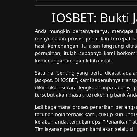
IOSBET: Bukti
Anda mungkin bertanya-tanya, mengapa
menyediakan proses penarikan tercepat dan
hasil kemenangan itu akan langsung ditr
permainan, itulah sebabnya kami berkom
kemenangan dengan lebih cepat.
Satu hal penting yang perlu dicatat ada
jackpot. Di IOSBET, kami sepenuhnya tran
dikirimkan secara lengkap tanpa adanya 
tersebut akan masuk ke rekening bank Anda
Jadi bagaimana proses penarikan berlangs
taruhan bola terbaik kami, cukup kunjungi
ke akun anda, temukan opsi "Penarikan" at
Tim layanan pelanggan kami akan selalu si