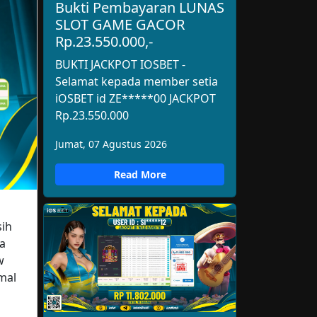
Bukti Pembayaran LUNAS
SLOT GAME GACOR
Rp.23.550.000,-
BUKTI JACKPOT IOSBET -
Selamat kepada member setia
iOSBET id ZE*****00 JACKPOT
Rp.23.550.000
Jumat, 07 Agustus 2026
Read More
sih
da
w
mal