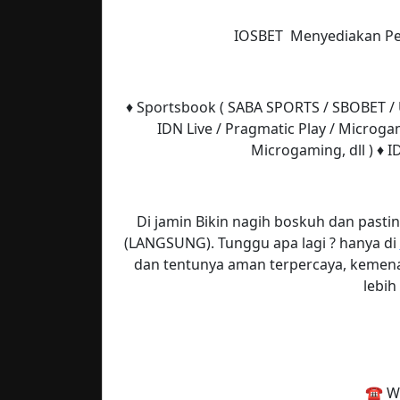
IOSBET Menyediakan Per
♦️ Sportsbook ( SABA SPORTS / SBOBET / 
IDN Live / Pragmatic Play / Microgam
Microgaming, dll ) ♦️
Di jamin Bikin nagih boskuh dan pasti
(LANGSUNG). Tunggu apa lagi ? hanya di
dan tentunya aman terpercaya, kemena
lebih
☎️ W