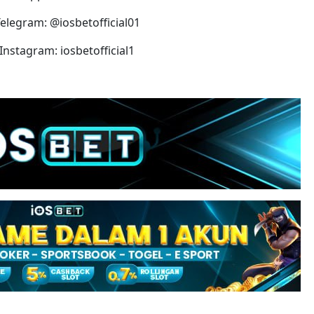
elegram: @iosbetofficial01
Instagram: iosbetofficial1