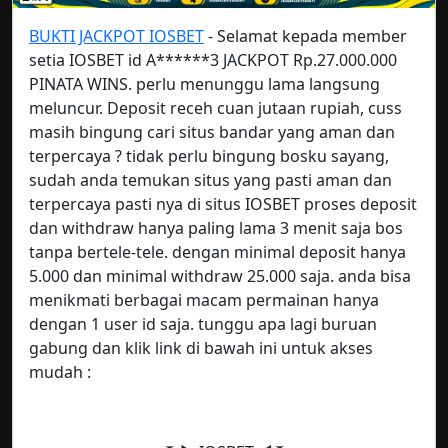
BUKTI JACKPOT IOSBET
- Selamat kepada member
setia IOSBET id A******3 JACKPOT Rp.27.000.000
PINATA WINS. perlu menunggu lama langsung
meluncur. Deposit receh cuan jutaan rupiah, cuss
masih bingung cari situs bandar yang aman dan
terpercaya ? tidak perlu bingung bosku sayang,
sudah anda temukan situs yang pasti aman dan
terpercaya pasti nya di situs IOSBET proses deposit
dan withdraw hanya paling lama 3 menit saja bos
tanpa bertele-tele. dengan minimal deposit hanya
5.000 dan minimal withdraw 25.000 saja. anda bisa
menikmati berbagai macam permainan hanya
dengan 1 user id saja. tunggu apa lagi buruan
gabung dan klik link di bawah ini untuk akses
mudah :