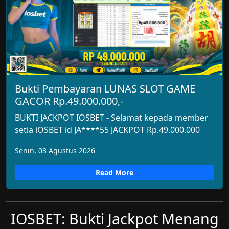
Bukti Pembayaran LUNAS SLOT GAME
GACOR Rp.49.000.000,-
BUKTI JACKPOT IOSBET - Selamat kepada member
setia iOSBET id JA****55 JACKPOT Rp.49.000.000
Senin, 03 Agustus 2026
Read More
IOSBET: Bukti Jackpot Menang