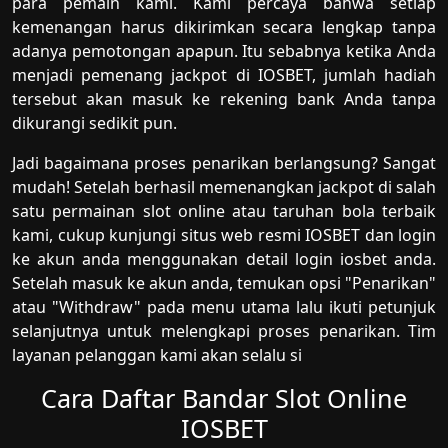
para pemain kami. Kami percaya bahwa setiap
kemenangan harus dikirimkan secara lengkap tanpa
adanya pemotongan apapun. Itu sebabnya ketika Anda
menjadi pemenang jackpot di IOSBET, jumlah hadiah
tersebut akan masuk ke rekening bank Anda tanpa
dikurangi sedikit pun.
Jadi bagaimana proses penarikan berlangsung? Sangat
mudah! Setelah berhasil memenangkan jackpot di salah
satu permainan slot online atau taruhan bola terbaik
kami, cukup kunjungi situs web resmi IOSBET dan login
ke akun anda menggunakan detail login iosbet anda.
Setelah masuk ke akun anda, temukan opsi "Penarikan"
atau "Withdraw" pada menu utama lalu ikuti petunjuk
selanjutnya untuk melengkapi proses penarikan. Tim
layanan pelanggan kami akan selalu si
Cara Daftar Bandar Slot Online
IOSBET