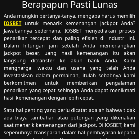
Berapapun Pasti Lunas
Anda mungkin bertanya-tanya, mengapa harus memilih
IOSBET
untuk menarik kemenangan jackpot Anda?
Jawabannya sederhana, IOSBET menyediakan proses
penarikan tercepat dan paling efisien di industri ini.
Dalam hitungan jam setelah Anda memenangkan
jackpot besar, uang hasil kemenangan itu akan
langsung ditransfer ke akun bank Anda. Kami
menghargai waktu dan usaha yang telah Anda
investasikan dalam permainan, itulah sebabnya kami
berkomitmen untuk memberikan pengalaman
penarikan yang cepat sehingga Anda dapat menikmati
hasil kemenangan dengan lebih cepat.
Satu hal penting yang perlu dicatat adalah bahwa tidak
ada biaya tambahan atau potongan yang dikenakan
saat menarik kemenangan dari jackpot. Di IOSBET, kami
sepenuhnya transparan dalam hal pembayaran kepada