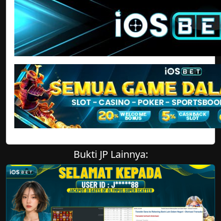
Bukti JP Lainnya: