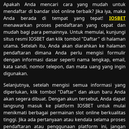
Apakah Anda mencari cara yang mudah untuk
mendaftar di bandar slot online terbaik? Jika iya, maka
Anda berada di tempat yang tepat!
IOSBET
menawarkan proses pendaftaran yang cepat dan
mudah bagi para pemainnya. Untuk memulai, kunjungi
situs resmi IOSBET dan klik tombol "Daftar" di halaman
utama. Setelah itu, Anda akan diarahkan ke halaman
pendaftaran dimana Anda perlu mengisi formulir
dengan informasi dasar seperti nama lengkap, email,
kata sandi, nomor telepon, dan mata uang yang ingin
digunakan.
Selanjutnya, setelah mengisi semua informasi yang
diperlukan, klik tombol "Daftar" dan akun baru Anda
akan segera dibuat. Dengan akun tersebut, Anda dapat
langsung masuk ke platform IOSBET untuk mulai
menikmati berbagai permainan slot online berkualitas
tinggi. Jika ada pertanyaan atau kendala selama proses
pendaftaran atau penggunaan platform ini, jangan