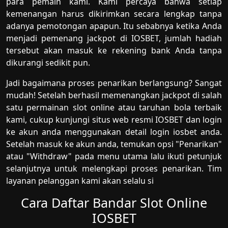
para pemain kami. Kami percaya bahwa setiap
kemenangan harus dikirimkan secara lengkap tanpa
adanya pemotongan apapun. Itu sebabnya ketika Anda
menjadi pemenang jackpot di IOSBET, jumlah hadiah
tersebut akan masuk ke rekening bank Anda tanpa
dikurangi sedikit pun.
Jadi bagaimana proses penarikan berlangsung? Sangat
mudah! Setelah berhasil memenangkan jackpot di salah
satu permainan slot online atau taruhan bola terbaik
kami, cukup kunjungi situs web resmi IOSBET dan login
ke akun anda menggunakan detail login iosbet anda.
Setelah masuk ke akun anda, temukan opsi "Penarikan"
atau "Withdraw" pada menu utama lalu ikuti petunjuk
selanjutnya untuk melengkapi proses penarikan. Tim
layanan pelanggan kami akan selalu si
Cara Daftar Bandar Slot Online
IOSBET