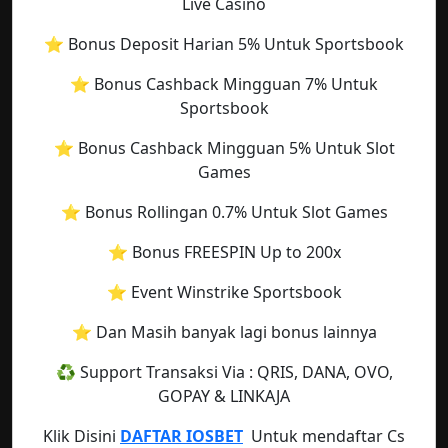
Live Casino
⭐️ Bonus Deposit Harian 5% Untuk Sportsbook
⭐️ Bonus Cashback Mingguan 7% Untuk
Sportsbook
⭐️ Bonus Cashback Mingguan 5% Untuk Slot
Games
⭐️ Bonus Rollingan 0.7% Untuk Slot Games
⭐️ Bonus FREESPIN Up to 200x
⭐️ Event Winstrike Sportsbook
⭐️ Dan Masih banyak lagi bonus lainnya
♻️ Support Transaksi Via : QRIS, DANA, OVO,
GOPAY & LINKAJA
Klik Disini
DAFTAR IOSBET
Untuk mendaftar Cs