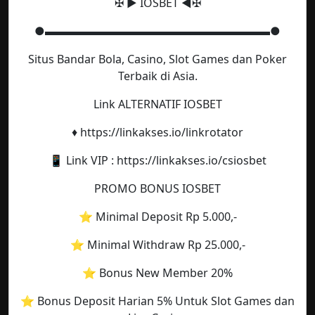
✠ ► IOSBET ◄✠
●▬▬▬▬▬▬▬▬▬▬▬▬▬▬▬▬▬▬▬▬●
Situs Bandar Bola, Casino, Slot Games dan Poker
Terbaik di Asia.
Link ALTERNATIF IOSBET
♦️ https://linkakses.io/linkrotator
📱 Link VIP : https://linkakses.io/csiosbet
PROMO BONUS IOSBET
⭐️ Minimal Deposit Rp 5.000,-
⭐️ Minimal Withdraw Rp 25.000,-
⭐️ Bonus New Member 20%
⭐️ Bonus Deposit Harian 5% Untuk Slot Games dan