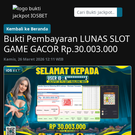
Kembali ke Beranda
Bukti Pembayaran LUNAS SLOT
GAME GACOR Rp.30.003.000
Kamis, 26 Maret 2026 12:11 WIB