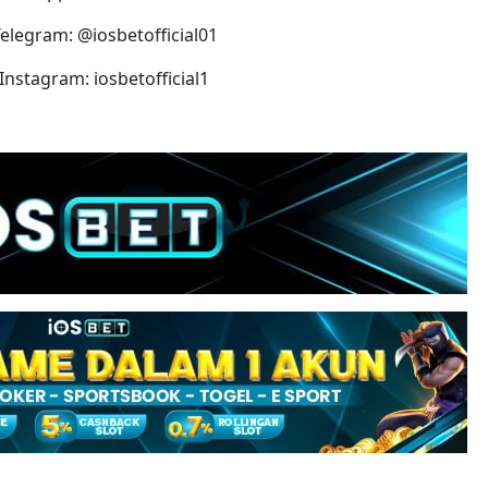
elegram: @iosbetofficial01
Instagram: iosbetofficial1