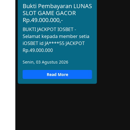
Bukti Pembayaran LUNAS
SLOT GAME GACOR
Rp.49.000.000,-
BUKTI JACKPOT IOSBET -
Selamat kepada member setia
iOSBET id JA****55 JACKPOT
Rp.49.000.000
Senin, 03 Agustus 2026
Read More