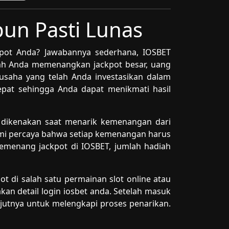
un Pasti Lunas
ot Anda? Jawabannya sederhana, IOSBET
telah Anda memenangkan jackpot besar, uang
usaha yang telah Anda investasikan dalam
pat sehingga Anda dapat menikmati hasil
g dikenakan saat menarik kemenangan dari
ami percaya bahwa setiap kemenangan harus
emenang jackpot di IOSBET, jumlah hadiah
 di salah satu permainan slot online atau
an detail login iosbet anda. Setelah masuk
njutnya untuk melengkapi proses penarikan.