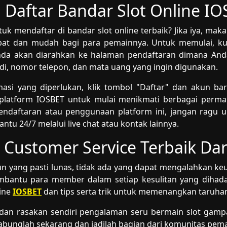
 Daftar Bandar Slot Online I
 mendaftar di bandar slot online terbaik? Jika iya, mak
at dan mudah bagi para pemainnya. Untuk memulai, kunj
Anda akan diarahkan ke halaman pendaftaran dimana And
ndi, nomor telepon, dan mata uang yang ingin digunakan.
rmasi yang diperlukan, klik tombol "Daftar" dan akun b
latform IOSBET untuk mulai menikmati berbagai permainan
endaftaran atau penggunaan platform ini, jangan ragu
tu 24/7 melalui live chat atau kontak lainnya.
 Customer Service Terbaik Dar
n yang pasti lunas, tidak ada yang dapat mengalahkan k
embantu para member dalam setiap kesulitan yang dihadap
line
IOSBET
dan tips serta trik untuk memenangkan taruhan
T dan rasakan sendiri pengalaman seru bermain slot gam
abunglah sekarang dan jadilah bagian dari komunitas pem