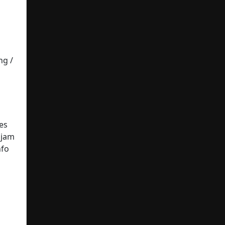
ng /
es
 jam
nfo