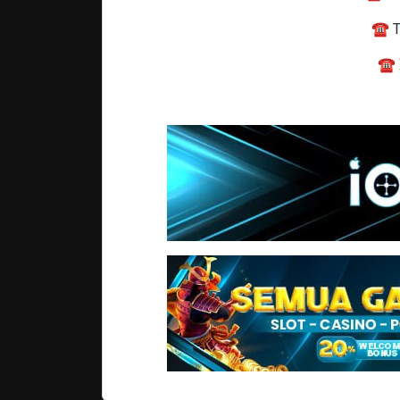
☎️ T
☎️ 