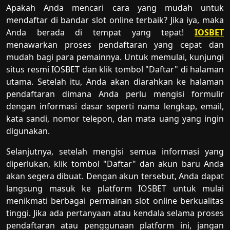
Apakah Anda mencari cara yang mudah untuk
mendaftar di bandar slot online terbaik? Jika iya, maka
Anda berada di tempat yang tepat!
IOSBET
menawarkan proses pendaftaran yang cepat dan
mudah bagi para pemainnya. Untuk memulai, kunjungi
situs resmi IOSBET dan klik tombol "Daftar" di halaman
utama. Setelah itu, Anda akan diarahkan ke halaman
pendaftaran dimana Anda perlu mengisi formulir
dengan informasi dasar seperti nama lengkap, email,
kata sandi, nomor telepon, dan mata uang yang ingin
digunakan.
Selanjutnya, setelah mengisi semua informasi yang
diperlukan, klik tombol "Daftar" dan akun baru Anda
akan segera dibuat. Dengan akun tersebut, Anda dapat
langsung masuk ke platform IOSBET untuk mulai
menikmati berbagai permainan slot online berkualitas
tinggi. Jika ada pertanyaan atau kendala selama proses
pendaftaran atau penggunaan platform ini, jangan