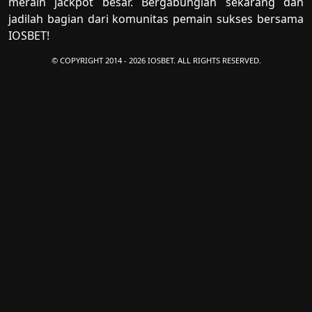
meraih jackpot besar. Bergabunglah sekarang dan
jadilah bagian dari komunitas pemain sukses bersama
IOSBET!
© COPYRIGHT 2014 - 2026 IOSBET. ALL RIGHTS RESERVED.