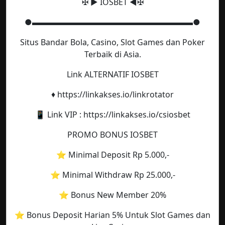
✠ ► IOSBET ◄✠
●▬▬▬▬▬▬▬▬▬▬▬▬▬▬▬▬▬▬▬▬●
Situs Bandar Bola, Casino, Slot Games dan Poker
Terbaik di Asia.
Link ALTERNATIF IOSBET
♦️ https://linkakses.io/linkrotator
📱 Link VIP : https://linkakses.io/csiosbet
PROMO BONUS IOSBET
⭐️ Minimal Deposit Rp 5.000,-
⭐️ Minimal Withdraw Rp 25.000,-
⭐️ Bonus New Member 20%
⭐️ Bonus Deposit Harian 5% Untuk Slot Games dan