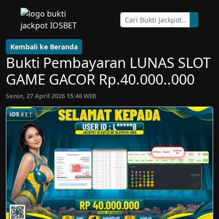
Kembali ke Beranda
Bukti Pembayaran LUNAS SLOT
GAME GACOR Rp.40.000..000
Senin, 27 April 2026 15:46 WIB