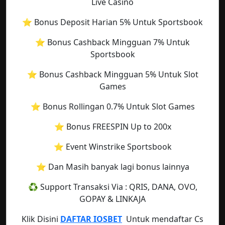
Live Casino
⭐️ Bonus Deposit Harian 5% Untuk Sportsbook
⭐️ Bonus Cashback Mingguan 7% Untuk
Sportsbook
⭐️ Bonus Cashback Mingguan 5% Untuk Slot
Games
⭐️ Bonus Rollingan 0.7% Untuk Slot Games
⭐️ Bonus FREESPIN Up to 200x
⭐️ Event Winstrike Sportsbook
⭐️ Dan Masih banyak lagi bonus lainnya
♻️ Support Transaksi Via : QRIS, DANA, OVO,
GOPAY & LINKAJA
Klik Disini
DAFTAR IOSBET
Untuk mendaftar Cs