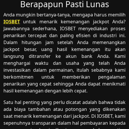
Berapapun Pasti Lunas
Anda mungkin bertanya-tanya, mengapa harus memilih
IOSBET
untuk menarik kemenangan jackpot Anda?
Jawabannya sederhana, IOSBET menyediakan proses
penarikan tercepat dan paling efisien di industri ini.
Dalam hitungan jam setelah Anda memenangkan
jackpot besar, uang hasil kemenangan itu akan
langsung ditransfer ke akun bank Anda. Kami
menghargai waktu dan usaha yang telah Anda
investasikan dalam permainan, itulah sebabnya kami
berkomitmen untuk memberikan pengalaman
penarikan yang cepat sehingga Anda dapat menikmati
hasil kemenangan dengan lebih cepat.
Satu hal penting yang perlu dicatat adalah bahwa tidak
ada biaya tambahan atau potongan yang dikenakan
saat menarik kemenangan dari jackpot. Di IOSBET, kami
sepenuhnya transparan dalam hal pembayaran kepada