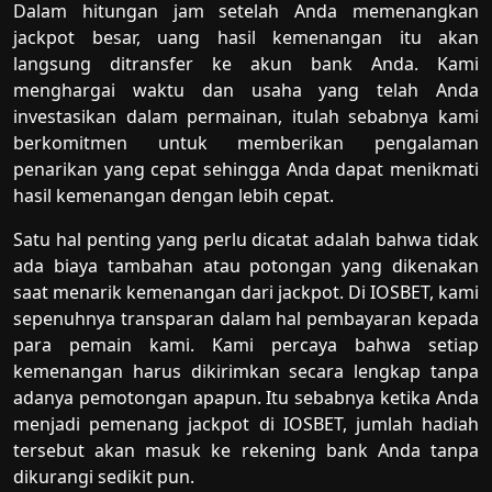
Dalam hitungan jam setelah Anda memenangkan
jackpot besar, uang hasil kemenangan itu akan
langsung ditransfer ke akun bank Anda. Kami
menghargai waktu dan usaha yang telah Anda
investasikan dalam permainan, itulah sebabnya kami
berkomitmen untuk memberikan pengalaman
penarikan yang cepat sehingga Anda dapat menikmati
hasil kemenangan dengan lebih cepat.
Satu hal penting yang perlu dicatat adalah bahwa tidak
ada biaya tambahan atau potongan yang dikenakan
saat menarik kemenangan dari jackpot. Di IOSBET, kami
sepenuhnya transparan dalam hal pembayaran kepada
para pemain kami. Kami percaya bahwa setiap
kemenangan harus dikirimkan secara lengkap tanpa
adanya pemotongan apapun. Itu sebabnya ketika Anda
menjadi pemenang jackpot di IOSBET, jumlah hadiah
tersebut akan masuk ke rekening bank Anda tanpa
dikurangi sedikit pun.