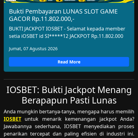
Bukti Pembayaran LUNAS SLOT GAME
GACOR Rp.11.802.000,-
BUKTI JACKPOT IOSBET - Selamat kepada member
setia iOSBET id SI*****12 JACKPOT Rp.11.802.000
Jumat, 07 Agustus 2026
Read More
IOSBET: Bukti Jackpot Menang
Berapapun Pasti Lunas
Anda mungkin bertanya-tanya, mengapa harus memilih
IOSBET
untuk menarik kemenangan jackpot Anda?
Jawabannya sederhana, IOSBET menyediakan proses
penarikan tercepat dan paling efisien di industri ini.