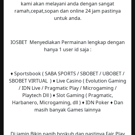
kami akan melayani anda dengan sangat
ramah,cepat,sopan dan online 24 jam pastinya
untuk anda.
IOSBET Menyediakan Permainan lengkap dengan
hanya 1 user id saja :
♦️ Sportsbook ( SABA SPORTS / SBOBET / UBOBET /
SBOBET VIRTUAL ) ♦️ Live Casino ( Evolution Gaming
/ IDN Live / Pragmatic Play / Microgaming /
Playtech Dll ) ♦️ Slot Gaming ( Pragmatic,
Harbanero, Microgaming, dll ) ♦️ IDN Poker ♦️ Dan
masih banyak Games lainnya
Di jamin Bikin nagih boskuh dan pastinya Fair Play