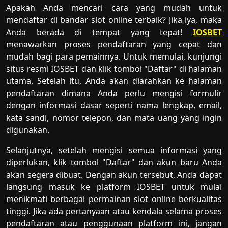
Apakah Anda mencari cara yang mudah untuk
mendaftar di bandar slot online terbaik? Jika iya, maka
Anda berada di tempat yang tepat!
IOSBET
menawarkan proses pendaftaran yang cepat dan
mudah bagi para pemainnya. Untuk memulai, kunjungi
situs resmi IOSBET dan klik tombol "Daftar" di halaman
utama. Setelah itu, Anda akan diarahkan ke halaman
pendaftaran dimana Anda perlu mengisi formulir
dengan informasi dasar seperti nama lengkap, email,
kata sandi, nomor telepon, dan mata uang yang ingin
digunakan.
Selanjutnya, setelah mengisi semua informasi yang
diperlukan, klik tombol "Daftar" dan akun baru Anda
akan segera dibuat. Dengan akun tersebut, Anda dapat
langsung masuk ke platform IOSBET untuk mulai
menikmati berbagai permainan slot online berkualitas
tinggi. Jika ada pertanyaan atau kendala selama proses
pendaftaran atau penggunaan platform ini, jangan