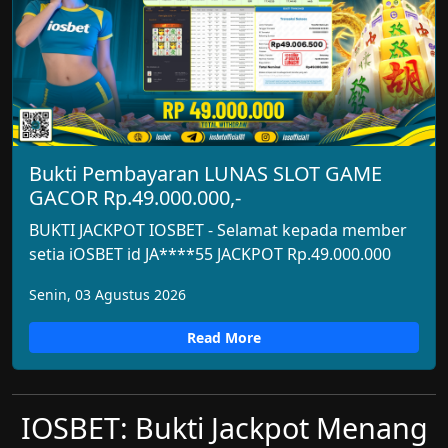
Bukti Pembayaran LUNAS SLOT GAME
GACOR Rp.49.000.000,-
BUKTI JACKPOT IOSBET - Selamat kepada member
setia iOSBET id JA****55 JACKPOT Rp.49.000.000
Senin, 03 Agustus 2026
Read More
IOSBET: Bukti Jackpot Menang