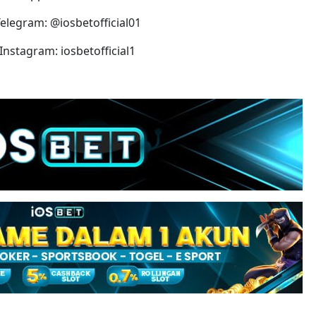
elegram: @iosbetofficial01
Instagram: iosbetofficial1