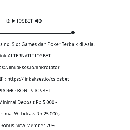
✠ ► IOSBET ◄✠
▬▬▬▬▬▬▬▬▬▬▬▬▬▬▬▬●
asino, Slot Games dan Poker Terbaik di Asia.
Link ALTERNATIF IOSBET
tps://linkakses.io/linkrotator
IP : https://linkakses.io/csiosbet
PROMO BONUS IOSBET
Minimal Deposit Rp 5.000,-
nimal Withdraw Rp 25.000,-
 Bonus New Member 20%