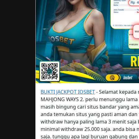
BUKTI JACKPOT IOSBET
- Selamat kepada 
MAHJONG WAYS 2. perlu menunggu lama la
masih bingung cari situs bandar yang am
anda temukan situs yang pasti aman dan t
withdraw hanya paling lama 3 menit saja 
minimal withdraw 25.000 saja. anda bis
saja. tunggu apa lagi buruan gabung dan k