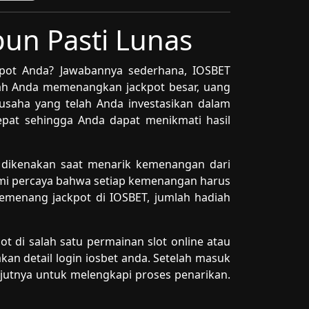
un Pasti Lunas
ot Anda? Jawabannya sederhana, IOSBET
telah Anda memenangkan jackpot besar, uang
usaha yang telah Anda investasikan dalam
pat sehingga Anda dapat menikmati hasil
g dikenakan saat menarik kemenangan dari
ami percaya bahwa setiap kemenangan harus
emenang jackpot di IOSBET, jumlah hadiah
 di salah satu permainan slot online atau
an detail login iosbet anda. Setelah masuk
njutnya untuk melengkapi proses penarikan.