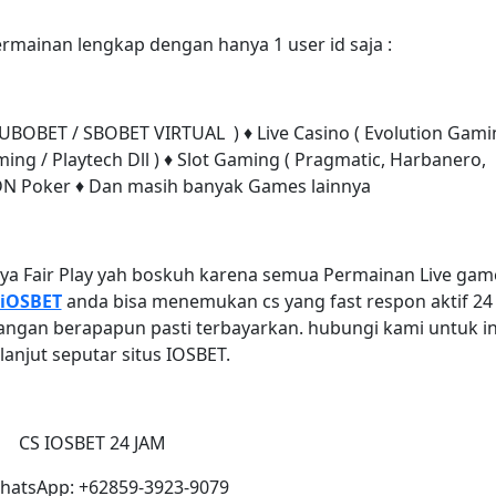
mainan lengkap dengan hanya 1 user id saja :
UBOBET / SBOBET VIRTUAL ) ♦️ Live Casino ( Evolution Gami
ing / Playtech Dll ) ♦️ Slot Gaming ( Pragmatic, Harbanero,
 IDN Poker ♦️ Dan masih banyak Games lainnya
nya Fair Play yah boskuh karena semua Permainan Live gam
iOSBET
anda bisa menemukan cs yang fast respon aktif 24
ngan berapapun pasti terbayarkan. hubungi kami untuk i
 lanjut seputar situs IOSBET.
CS IOSBET 24 JAM
hatsApp: +62859-3923-9079