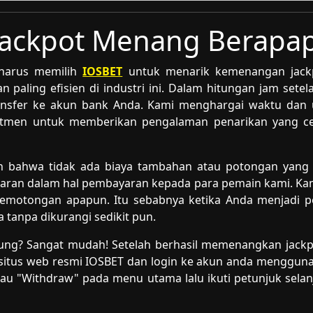
 Jackpot Menang Berapap
 harus memilih
IOSBET
untuk menarik kemenangan jackp
 paling efisien di industri ini. Dalam hitungan jam se
ansfer ke akun bank Anda. Kami menghargai waktu dan 
itmen untuk memberikan pengalaman penarikan yang ce
lah bahwa tidak ada biaya tambahan atau potongan yan
sparan dalam hal pembayaran kepada para pemain kami. K
pemotongan apapun. Itu sebabnya ketika Anda menjadi p
 tanpa dikurangi sedikit pun.
ung? Sangat mudah! Setelah berhasil memenangkan jackpot
 situs web resmi IOSBET dan login ke akun anda menggunak
au "Withdraw" pada menu utama lalu ikuti petunjuk sela