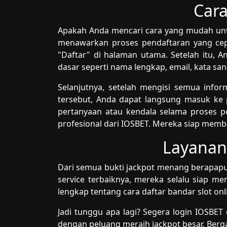
Cara
Apakah Anda mencari cara yang mudah untuk
menawarkan proses pendaftaran yang cep
"Daftar" di halaman utama. Setelah itu, 
dasar seperti nama lengkap, email, kata sa
Selanjutnya, setelah mengisi semua info
tersebut, Anda dapat langsung masuk ke p
pertanyaan atau kendala selama proses p
profesional dari IOSBET. Mereka siap memban
Layanan
Dari semua bukti jackpot menang berapapu
service terbaiknya, mereka selalu siap m
lengkap tentang cara daftar bandar slot on
Jadi tunggu apa lagi? Segera login IOSBE
dengan peluang meraih jackpot besar. Berg