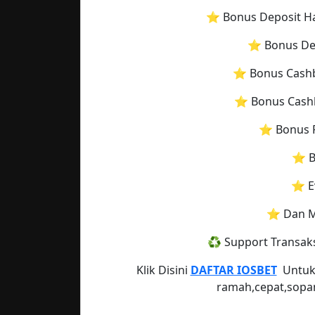
⭐️ Bonus Deposit Ha
⭐️ Bonus De
⭐️ Bonus Cash
⭐️ Bonus Cash
⭐️ Bonus 
⭐️ 
⭐️ E
⭐️ Dan M
♻️ Support Transaks
Klik Disini
DAFTAR IOSBET
Untuk 
ramah,cepat,sopan