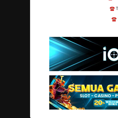
☎️ T
☎️ 