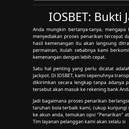
IOSBET: Bukti
Anda mungkin bertanya-tanya, mengapa
menyediakan proses penarikan tercepat dan
hasil kemenangan itu akan langsung ditr
permainan, itulah sebabnya kami berkom
kemenangan dengan lebih cepat.
Satu hal penting yang perlu dicatat ada
jackpot. Di IOSBET, kami sepenuhnya tran
dikirimkan secara lengkap tanpa adanya 
tersebut akan masuk ke rekening bank Anda
Jadi bagaimana proses penarikan berlangs
taruhan bola terbaik kami, cukup kunjungi
ke akun anda, temukan opsi "Penarikan" at
Tim layanan pelanggan kami akan selalu si