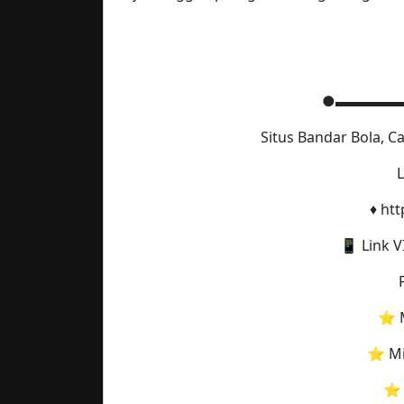
●▬▬▬▬
Situs Bandar Bola, C
♦️ ht
📱 Link V
⭐️ 
⭐️ Mi
⭐️