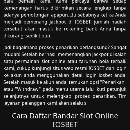
para pemain kami. Kami percaya bahwa setiap
kemenangan harus dikirimkan secara lengkap tanpa
adanya pemotongan apapun. Itu sebabnya ketika Anda
menjadi pemenang jackpot di IOSBET, jumlah hadiah
tersebut akan masuk ke rekening bank Anda tanpa
dikurangi sedikit pun.
Jadi bagaimana proses penarikan berlangsung? Sangat
mudah! Setelah berhasil memenangkan jackpot di salah
satu permainan slot online atau taruhan bola terbaik
kami, cukup kunjungi situs web resmi IOSBET dan login
ke akun anda menggunakan detail login iosbet anda.
Setelah masuk ke akun anda, temukan opsi "Penarikan"
atau "Withdraw" pada menu utama lalu ikuti petunjuk
selanjutnya untuk melengkapi proses penarikan. Tim
layanan pelanggan kami akan selalu si
Cara Daftar Bandar Slot Online
IOSBET