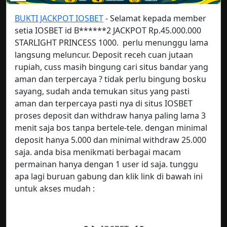
BUKTI JACKPOT IOSBET
- Selamat kepada member
setia IOSBET id B******2 JACKPOT Rp.45.000.000
STARLIGHT PRINCESS 1000. perlu menunggu lama
langsung meluncur. Deposit receh cuan jutaan
rupiah, cuss masih bingung cari situs bandar yang
aman dan terpercaya ? tidak perlu bingung bosku
sayang, sudah anda temukan situs yang pasti
aman dan terpercaya pasti nya di situs IOSBET
proses deposit dan withdraw hanya paling lama 3
menit saja bos tanpa bertele-tele. dengan minimal
deposit hanya 5.000 dan minimal withdraw 25.000
saja. anda bisa menikmati berbagai macam
permainan hanya dengan 1 user id saja. tunggu
apa lagi buruan gabung dan klik link di bawah ini
untuk akses mudah :