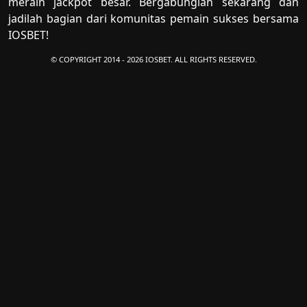
meraih jackpot besar. Bergabunglah sekarang dan
jadilah bagian dari komunitas pemain sukses bersama
IOSBET!
© COPYRIGHT 2014 - 2026 IOSBET. ALL RIGHTS RESERVED.