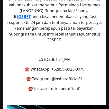
yah boskuh karena semua Permainan Live games
(LANGSUNG). Tunggu apa lagi ? hanya
di
iOSBET
anda bisa menemukan cs yang fast
respon aktif 24 jam dan tentunya aman terpercaya,
kemenangan berapapun pasti terbayarkan.
hubungi kami untuk info lebih lanjut seputar situs
IOSBET.
CS IOSBET 24 JAM
☎️ WhatsApp: +62859-3923-9079
☎️ Telegram: @iosbetofficial01
☎️ Instagram: iosbetofficial1