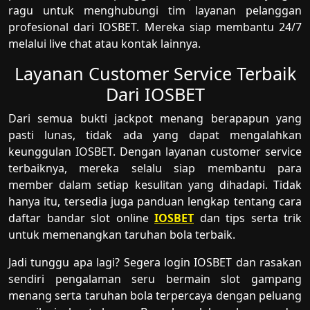
ragu untuk menghubungi tim layanan pelanggan
profesional dari IOSBET. Mereka siap membantu 24/7
melalui live chat atau kontak lainnya.
Layanan Customer Service Terbaik
Dari IOSBET
Dari semua bukti jackpot menang berapapun yang
pasti lunas, tidak ada yang dapat mengalahkan
keunggulan IOSBET. Dengan layanan customer service
terbaiknya, mereka selalu siap membantu para
member dalam setiap kesulitan yang dihadapi. Tidak
hanya itu, tersedia juga panduan lengkap tentang cara
daftar bandar slot online
IOSBET
dan tips serta trik
untuk memenangkan taruhan bola terbaik.
Jadi tunggu apa lagi? Segera login IOSBET dan rasakan
sendiri pengalaman seru bermain slot gampang
menang serta taruhan bola terpercaya dengan peluang