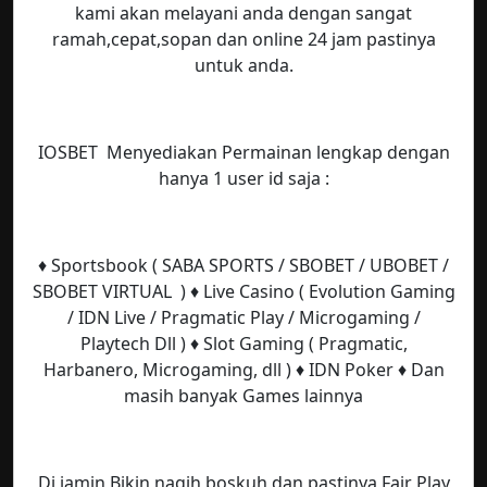
kami akan melayani anda dengan sangat
ramah,cepat,sopan dan online 24 jam pastinya
untuk anda.
IOSBET Menyediakan Permainan lengkap dengan
hanya 1 user id saja :
♦️ Sportsbook ( SABA SPORTS / SBOBET / UBOBET /
SBOBET VIRTUAL ) ♦️ Live Casino ( Evolution Gaming
/ IDN Live / Pragmatic Play / Microgaming /
Playtech Dll ) ♦️ Slot Gaming ( Pragmatic,
Harbanero, Microgaming, dll ) ♦️ IDN Poker ♦️ Dan
masih banyak Games lainnya
Di jamin Bikin nagih boskuh dan pastinya Fair Play