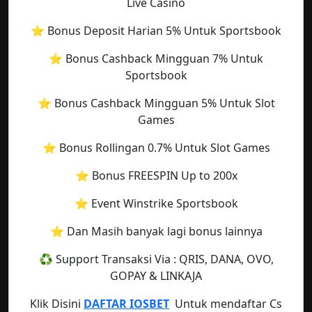
Live Casino
⭐️ Bonus Deposit Harian 5% Untuk Sportsbook
⭐️ Bonus Cashback Mingguan 7% Untuk
Sportsbook
⭐️ Bonus Cashback Mingguan 5% Untuk Slot
Games
⭐️ Bonus Rollingan 0.7% Untuk Slot Games
⭐️ Bonus FREESPIN Up to 200x
⭐️ Event Winstrike Sportsbook
⭐️ Dan Masih banyak lagi bonus lainnya
♻️ Support Transaksi Via : QRIS, DANA, OVO,
GOPAY & LINKAJA
Klik Disini
DAFTAR IOSBET
Untuk mendaftar Cs