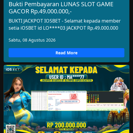
Bukti Pembayaran LUNAS SLOT GAME
GACOR Rp.49.000.000,-
BUKTI JACKPOT IOSBET - Selamat kepada member
setia iOSBET id LO****03 JACKPOT Rp.49.000.000
Sabtu, 08 Agustus 2026
Read More