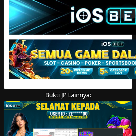
Bukti JP Lainnya: