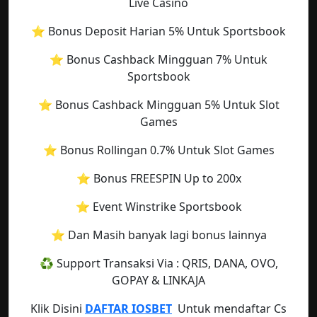
Live Casino
⭐️ Bonus Deposit Harian 5% Untuk Sportsbook
⭐️ Bonus Cashback Mingguan 7% Untuk
Sportsbook
⭐️ Bonus Cashback Mingguan 5% Untuk Slot
Games
⭐️ Bonus Rollingan 0.7% Untuk Slot Games
⭐️ Bonus FREESPIN Up to 200x
⭐️ Event Winstrike Sportsbook
⭐️ Dan Masih banyak lagi bonus lainnya
♻️ Support Transaksi Via : QRIS, DANA, OVO,
GOPAY & LINKAJA
Klik Disini
DAFTAR IOSBET
Untuk mendaftar Cs