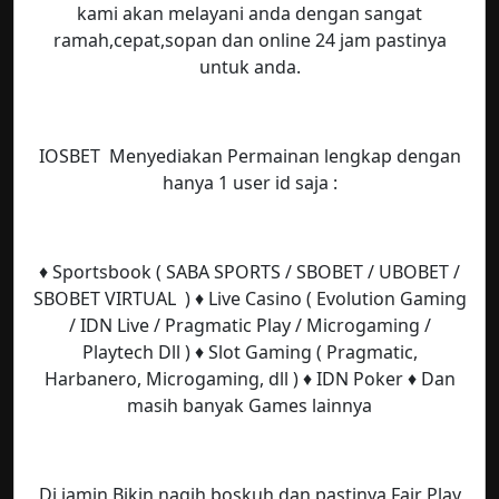
kami akan melayani anda dengan sangat
ramah,cepat,sopan dan online 24 jam pastinya
untuk anda.
IOSBET Menyediakan Permainan lengkap dengan
hanya 1 user id saja :
♦️ Sportsbook ( SABA SPORTS / SBOBET / UBOBET /
SBOBET VIRTUAL ) ♦️ Live Casino ( Evolution Gaming
/ IDN Live / Pragmatic Play / Microgaming /
Playtech Dll ) ♦️ Slot Gaming ( Pragmatic,
Harbanero, Microgaming, dll ) ♦️ IDN Poker ♦️ Dan
masih banyak Games lainnya
Di jamin Bikin nagih boskuh dan pastinya Fair Play