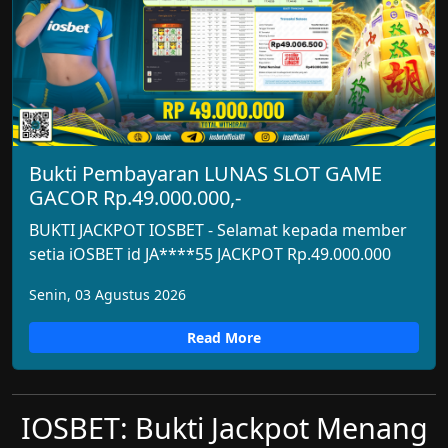
Bukti Pembayaran LUNAS SLOT GAME
GACOR Rp.49.000.000,-
BUKTI JACKPOT IOSBET - Selamat kepada member
setia iOSBET id JA****55 JACKPOT Rp.49.000.000
Senin, 03 Agustus 2026
Read More
IOSBET: Bukti Jackpot Menang