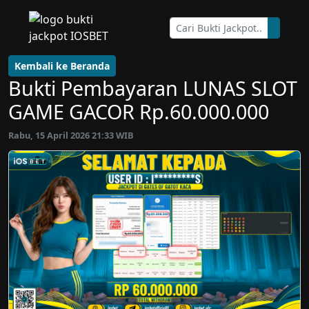
Kembali ke Beranda
Bukti Pembayaran LUNAS SLOT
GAME GACOR Rp.60.000.000
Rabu, 15 April 2026 21:33 WIB