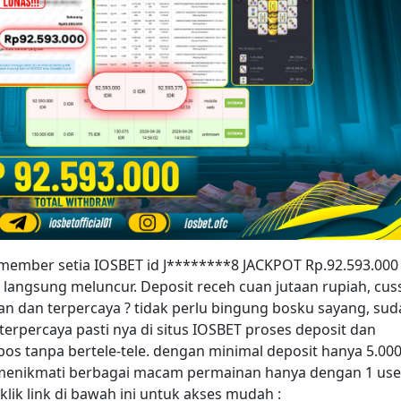
member setia IOSBET id J********8 JACKPOT Rp.92.593.000
ngsung meluncur. Deposit receh cuan jutaan rupiah, cus
an dan terpercaya ? tidak perlu bingung bosku sayang, su
erpercaya pasti nya di situs IOSBET proses deposit dan
bos tanpa bertele-tele. dengan minimal deposit hanya 5.00
a menikmati berbagai macam permainan hanya dengan 1 use
lik link di bawah ini untuk akses mudah :