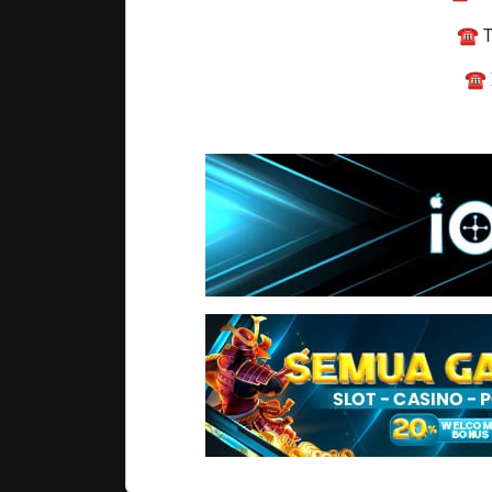
☎️ T
☎️ 