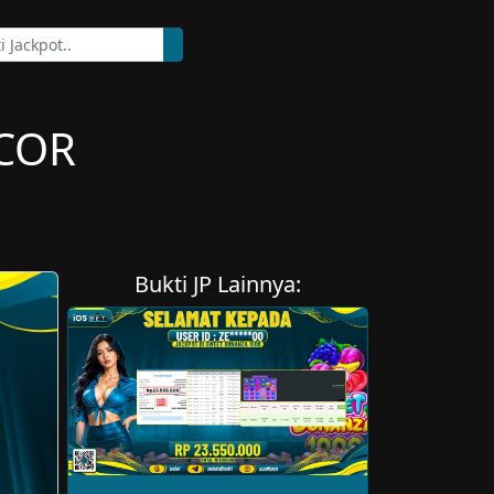
ACOR
Bukti JP Lainnya: