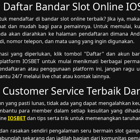
 Daftar Bandar Slot Online I
 mendaftar di bandar slot online terbaik? Jika iya, mak
at dan mudah bagi para pemainnya. Untuk memulai, kunj
Anda akan diarahkan ke halaman pendaftaran dimana And
ndi, nomor telepon, dan mata uang yang ingin digunakan.
rmasi yang diperlukan, klik tombol "Daftar" dan akun b
latform IOSBET untuk mulai menikmati berbagai permainan
endaftaran atau penggunaan platform ini, jangan ragu
tu 24/7 melalui live chat atau kontak lainnya.
 Customer Service Terbaik Dar
n yang pasti lunas, tidak ada yang dapat mengalahkan k
embantu para member dalam setiap kesulitan yang dihadap
line
IOSBET
dan tips serta trik untuk memenangkan taruhan
T dan rasakan sendiri pengalaman seru bermain slot gam
abunglah sekarang dan jadilah bagian dari komunitas pem