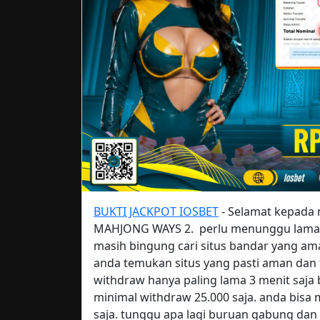
BUKTI JACKPOT IOSBET
- Selamat kepada 
MAHJONG WAYS 2. perlu menunggu lama la
masih bingung cari situs bandar yang am
anda temukan situs yang pasti aman dan t
withdraw hanya paling lama 3 menit saja 
minimal withdraw 25.000 saja. anda bis
saja. tunggu apa lagi buruan gabung dan k