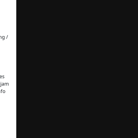
ng /
es
 jam
nfo