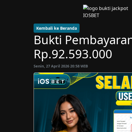
Kembali ke Beranda
Bukti Pembayar
Rp.92.593.000
Senin, 27 April 2026 20:58 WIB