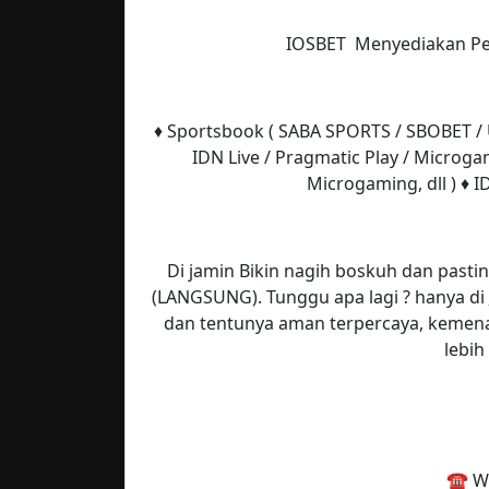
IOSBET Menyediakan Per
♦️ Sportsbook ( SABA SPORTS / SBOBET / 
IDN Live / Pragmatic Play / Microgam
Microgaming, dll ) ♦️
Di jamin Bikin nagih boskuh dan pasti
(LANGSUNG). Tunggu apa lagi ? hanya di
dan tentunya aman terpercaya, kemena
lebih
☎️ W