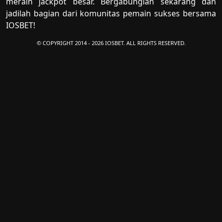
meraih jackpot besar. Bergabunglah sekarang dan
jadilah bagian dari komunitas pemain sukses bersama
IOSBET!
© COPYRIGHT 2014 - 2026 IOSBET. ALL RIGHTS RESERVED.