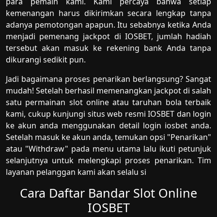
para pemain kami. Kami percaya bahwa setiap
kemenangan harus dikirimkan secara lengkap tanpa
adanya pemotongan apapun. Itu sebabnya ketika Anda
menjadi pemenang jackpot di IOSBET, jumlah hadiah
tersebut akan masuk ke rekening bank Anda tanpa
dikurangi sedikit pun.
Jadi bagaimana proses penarikan berlangsung? Sangat
mudah! Setelah berhasil memenangkan jackpot di salah
satu permainan slot online atau taruhan bola terbaik
kami, cukup kunjungi situs web resmi IOSBET dan login
ke akun anda menggunakan detail login iosbet anda.
Setelah masuk ke akun anda, temukan opsi "Penarikan"
atau "Withdraw" pada menu utama lalu ikuti petunjuk
selanjutnya untuk melengkapi proses penarikan. Tim
layanan pelanggan kami akan selalu si
Cara Daftar Bandar Slot Online
IOSBET