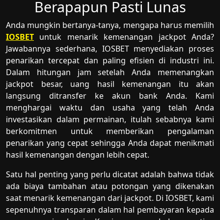
Berapapun Pasti Lunas
Anda mungkin bertanya-tanya, mengapa harus memilih
IOSBET
untuk menarik kemenangan jackpot Anda?
Jawabannya sederhana, IOSBET menyediakan proses
penarikan tercepat dan paling efisien di industri ini.
Dalam hitungan jam setelah Anda memenangkan
jackpot besar, uang hasil kemenangan itu akan
langsung ditransfer ke akun bank Anda. Kami
menghargai waktu dan usaha yang telah Anda
investasikan dalam permainan, itulah sebabnya kami
berkomitmen untuk memberikan pengalaman
penarikan yang cepat sehingga Anda dapat menikmati
hasil kemenangan dengan lebih cepat.
Satu hal penting yang perlu dicatat adalah bahwa tidak
ada biaya tambahan atau potongan yang dikenakan
saat menarik kemenangan dari jackpot. Di IOSBET, kami
sepenuhnya transparan dalam hal pembayaran kepada