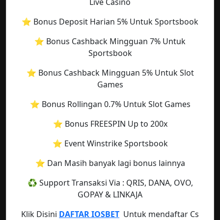
Live Casino
⭐️ Bonus Deposit Harian 5% Untuk Sportsbook
⭐️ Bonus Cashback Mingguan 7% Untuk
Sportsbook
⭐️ Bonus Cashback Mingguan 5% Untuk Slot
Games
⭐️ Bonus Rollingan 0.7% Untuk Slot Games
⭐️ Bonus FREESPIN Up to 200x
⭐️ Event Winstrike Sportsbook
⭐️ Dan Masih banyak lagi bonus lainnya
♻️ Support Transaksi Via : QRIS, DANA, OVO,
GOPAY & LINKAJA
Klik Disini
DAFTAR IOSBET
Untuk mendaftar Cs