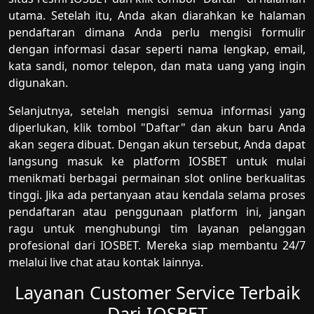
utama. Setelah itu, Anda akan diarahkan ke halaman
pendaftaran dimana Anda perlu mengisi formulir
dengan informasi dasar seperti nama lengkap, email,
kata sandi, nomor telepon, dan mata uang yang ingin
digunakan.
Selanjutnya, setelah mengisi semua informasi yang
diperlukan, klik tombol "Daftar" dan akun baru Anda
akan segera dibuat. Dengan akun tersebut, Anda dapat
langsung masuk ke platform IOSBET untuk mulai
menikmati berbagai permainan slot online berkualitas
tinggi. Jika ada pertanyaan atau kendala selama proses
pendaftaran atau penggunaan platform ini, jangan
ragu untuk menghubungi tim layanan pelanggan
profesional dari IOSBET. Mereka siap membantu 24/7
melalui live chat atau kontak lainnya.
Layanan Customer Service Terbaik
Dari IOSBET