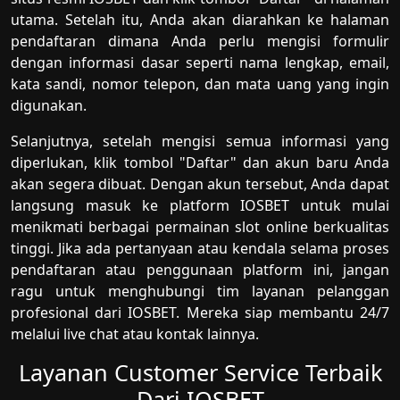
utama. Setelah itu, Anda akan diarahkan ke halaman
pendaftaran dimana Anda perlu mengisi formulir
dengan informasi dasar seperti nama lengkap, email,
kata sandi, nomor telepon, dan mata uang yang ingin
digunakan.
Selanjutnya, setelah mengisi semua informasi yang
diperlukan, klik tombol "Daftar" dan akun baru Anda
akan segera dibuat. Dengan akun tersebut, Anda dapat
langsung masuk ke platform IOSBET untuk mulai
menikmati berbagai permainan slot online berkualitas
tinggi. Jika ada pertanyaan atau kendala selama proses
pendaftaran atau penggunaan platform ini, jangan
ragu untuk menghubungi tim layanan pelanggan
profesional dari IOSBET. Mereka siap membantu 24/7
melalui live chat atau kontak lainnya.
Layanan Customer Service Terbaik
Dari IOSBET