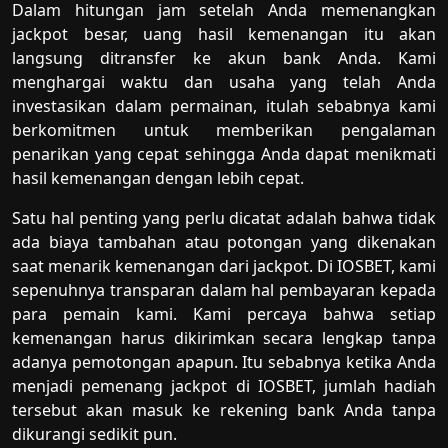
Dalam hitungan jam setelah Anda memenangkan
jackpot besar, uang hasil kemenangan itu akan
langsung ditransfer ke akun bank Anda. Kami
menghargai waktu dan usaha yang telah Anda
investasikan dalam permainan, itulah sebabnya kami
berkomitmen untuk memberikan pengalaman
penarikan yang cepat sehingga Anda dapat menikmati
hasil kemenangan dengan lebih cepat.
Satu hal penting yang perlu dicatat adalah bahwa tidak
ada biaya tambahan atau potongan yang dikenakan
saat menarik kemenangan dari jackpot. Di IOSBET, kami
sepenuhnya transparan dalam hal pembayaran kepada
para pemain kami. Kami percaya bahwa setiap
kemenangan harus dikirimkan secara lengkap tanpa
adanya pemotongan apapun. Itu sebabnya ketika Anda
menjadi pemenang jackpot di IOSBET, jumlah hadiah
tersebut akan masuk ke rekening bank Anda tanpa
dikurangi sedikit pun.