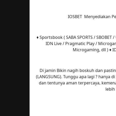
IOSBET Menyediakan Per
♦️ Sportsbook ( SABA SPORTS / SBOBET / 
IDN Live / Pragmatic Play / Microgam
Microgaming, dll ) ♦️
Di jamin Bikin nagih boskuh dan pasti
(LANGSUNG). Tunggu apa lagi ? hanya di
dan tentunya aman terpercaya, kemena
lebih