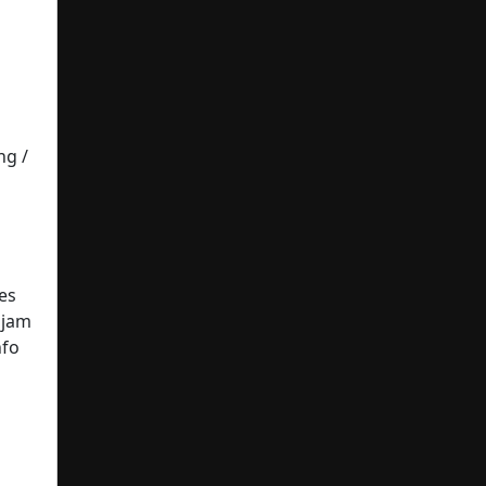
ng /
es
 jam
nfo