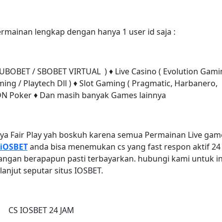
mainan lengkap dengan hanya 1 user id saja :
UBOBET / SBOBET VIRTUAL ) ♦️ Live Casino ( Evolution Gami
ing / Playtech Dll ) ♦️ Slot Gaming ( Pragmatic, Harbanero,
 IDN Poker ♦️ Dan masih banyak Games lainnya
nya Fair Play yah boskuh karena semua Permainan Live gam
iOSBET
anda bisa menemukan cs yang fast respon aktif 24
ngan berapapun pasti terbayarkan. hubungi kami untuk i
 lanjut seputar situs IOSBET.
CS IOSBET 24 JAM