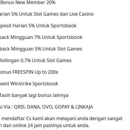
 Bonus New Member 20%
rian 5% Untuk Slot Games dan Live Casino
posit Harian 5% Untuk Sportsbook
back Mingguan 7% Untuk Sportsbook
back Mingguan 5% Untuk Slot Games
Rollingan 0.7% Untuk Slot Games
Bonus FREESPIN Up to 200x
vent Winstrike Sportsbook
asih banyak lagi bonus lainnya
i Via : QRIS, DANA, OVO, GOPAY & LINKAJA
mendaftar Cs kami akan melayani anda dengan sangat
 dan online 24 jam pastinya untuk anda.