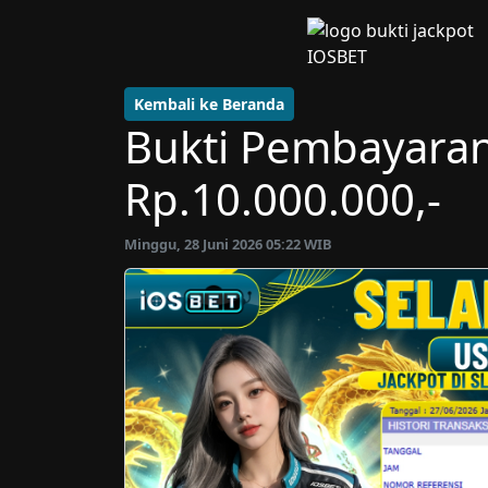
Kembali ke Beranda
Bukti Pembayar
Rp.10.000.000,-
Minggu, 28 Juni 2026 05:22 WIB