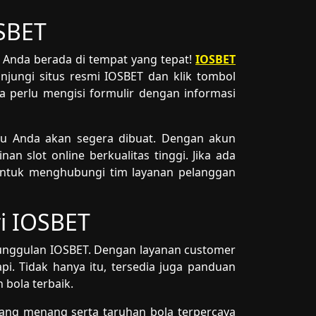
OSBET
a Anda berada di tempat yang tepat!
IOSBET
ungi situs resmi IOSBET dan klik tombol
a perlu mengisi formulir dengan informasi
aru Anda akan segera dibuat. Dengan akun
 slot online berkualitas tinggi. Jika ada
 untuk menghubungi tim layanan pelanggan
i IOSBET
eunggulan IOSBET. Dengan layanan customer
i. Tidak hanya itu, tersedia juga panduan
 bola terbaik.
pang menang serta taruhan bola terpercaya