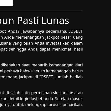
un Pasti Lunas
ot Anda? Jawabannya sederhana, IOSBET
telah Anda memenangkan jackpot besar, uang
usaha yang telah Anda investasikan dalam
pat sehingga Anda dapat menikmati hasil
g dikenakan saat menarik kemenangan dari
ami percaya bahwa setiap kemenangan harus
emenang jackpot di IOSBET, jumlah hadiah
 di salah satu permainan slot online atau
an detail login iosbet anda. Setelah masuk
njutnya untuk melengkapi proses penarikan.