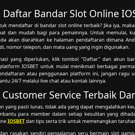
 Daftar Bandar Slot Online I
 mendaftar di bandar slot online terbaik? Jika iya, mak
at dan mudah bagi para pemainnya. Untuk memulai, kunj
Anda akan diarahkan ke halaman pendaftaran dimana And
ndi, nomor telepon, dan mata uang yang ingin digunakan.
rmasi yang diperlukan, klik tombol "Daftar" dan akun b
latform IOSBET untuk mulai menikmati berbagai permainan
endaftaran atau penggunaan platform ini, jangan ragu
tu 24/7 melalui live chat atau kontak lainnya.
 Customer Service Terbaik Dar
n yang pasti lunas, tidak ada yang dapat mengalahkan k
embantu para member dalam setiap kesulitan yang dihadap
line
IOSBET
dan tips serta trik untuk memenangkan taruhan
T dan rasakan sendiri pengalaman seru bermain slot gam