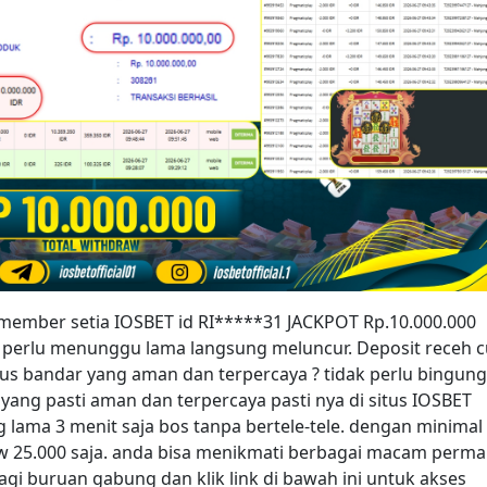
member setia IOSBET id RI*****31 JACKPOT Rp.10.000.000
perlu menunggu lama langsung meluncur. Deposit receh 
itus bandar yang aman dan terpercaya ? tidak perlu bingung
ang pasti aman dan terpercaya pasti nya di situs IOSBET
 lama 3 menit saja bos tanpa bertele-tele. dengan minimal
aw 25.000 saja. anda bisa menikmati berbagai macam perma
agi buruan gabung dan klik link di bawah ini untuk akses