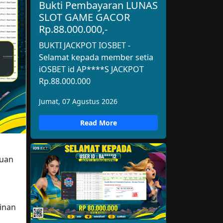
Bukti Pembayaran LUNAS
SLOT GAME GACOR
Rp.88.000.000,-
BUKTI JACKPOT IOSBET -
Selamat kepada member setia
iOSBET id AP****S JACKPOT
Rp.88.000.000
Jumat, 07 Agustus 2026
Read More
cuan
inan