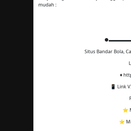
mudah :
●▬▬▬▬
Situs Bandar Bola, C
♦️ ht
📱 Link V
⭐️ 
⭐️ Mi