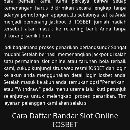
para pemain kami. Kami percaya bahwa setiap
kemenangan harus dikirimkan secara lengkap tanpa
adanya pemotongan apapun. Itu sebabnya ketika Anda
menjadi pemenang jackpot di IOSBET, jumlah hadiah
tersebut akan masuk ke rekening bank Anda tanpa
dikurangi sedikit pun.
Jadi bagaimana proses penarikan berlangsung? Sangat
mudah! Setelah berhasil memenangkan jackpot di salah
satu permainan slot online atau taruhan bola terbaik
kami, cukup kunjungi situs web resmi IOSBET dan login
ke akun anda menggunakan detail login iosbet anda.
Setelah masuk ke akun anda, temukan opsi "Penarikan"
atau "Withdraw" pada menu utama lalu ikuti petunjuk
selanjutnya untuk melengkapi proses penarikan. Tim
layanan pelanggan kami akan selalu si
Cara Daftar Bandar Slot Online
IOSBET