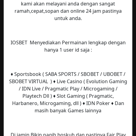
kami akan melayani anda dengan sangat
ramah,cepat,sopan dan online 24 jam pastinya
untuk anda.
IOSBET Menyediakan Permainan lengkap dengan
hanya 1 user id saja :
♦️ Sportsbook ( SABA SPORTS / SBOBET / UBOBET /
SBOBET VIRTUAL ) ♦️ Live Casino ( Evolution Gaming
/ IDN Live / Pragmatic Play / Microgaming /
Playtech Dll ) ♦️ Slot Gaming ( Pragmatic,
Harbanero, Microgaming, dll ) ♦️ IDN Poker ♦️ Dan
masih banyak Games lainnya
Di jamin Bikin nagih boskuh dan pastinya Fair Play