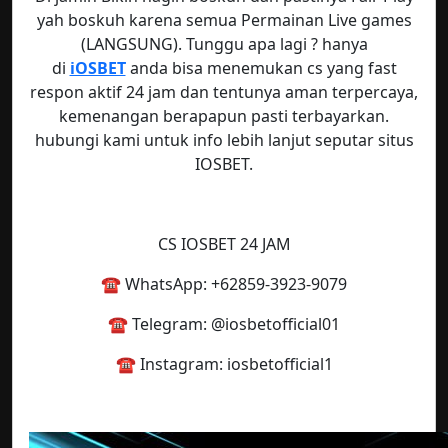
yah boskuh karena semua Permainan Live games
(LANGSUNG). Tunggu apa lagi ? hanya
di
iOSBET
anda bisa menemukan cs yang fast
respon aktif 24 jam dan tentunya aman terpercaya,
kemenangan berapapun pasti terbayarkan.
hubungi kami untuk info lebih lanjut seputar situs
IOSBET.
CS IOSBET 24 JAM
☎️ WhatsApp: +62859-3923-9079
☎️ Telegram: @iosbetofficial01
☎️ Instagram: iosbetofficial1