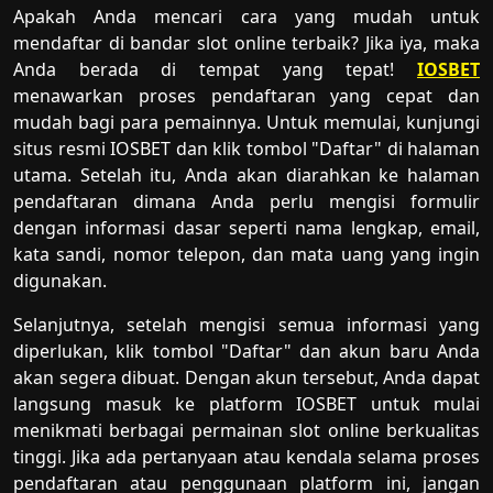
Apakah Anda mencari cara yang mudah untuk
mendaftar di bandar slot online terbaik? Jika iya, maka
Anda berada di tempat yang tepat!
IOSBET
menawarkan proses pendaftaran yang cepat dan
mudah bagi para pemainnya. Untuk memulai, kunjungi
situs resmi IOSBET dan klik tombol "Daftar" di halaman
utama. Setelah itu, Anda akan diarahkan ke halaman
pendaftaran dimana Anda perlu mengisi formulir
dengan informasi dasar seperti nama lengkap, email,
kata sandi, nomor telepon, dan mata uang yang ingin
digunakan.
Selanjutnya, setelah mengisi semua informasi yang
diperlukan, klik tombol "Daftar" dan akun baru Anda
akan segera dibuat. Dengan akun tersebut, Anda dapat
langsung masuk ke platform IOSBET untuk mulai
menikmati berbagai permainan slot online berkualitas
tinggi. Jika ada pertanyaan atau kendala selama proses
pendaftaran atau penggunaan platform ini, jangan